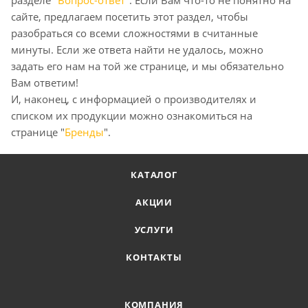
разделе "
Вопрос-ответ
". Если Вам что-то не понятно на
сайте, предлагаем посетить этот раздел, чтобы
разобраться со всеми сложностями в считанные
минуты. Если же ответа найти не удалось, можно
задать его нам на той же странице, и мы обязательно
Вам ответим!
И, наконец, с информацией о производителях и
списком их продукции можно ознакомиться на
странице "
Бренды
".
КАТАЛОГ
АКЦИИ
УСЛУГИ
КОНТАКТЫ
КОМПАНИЯ