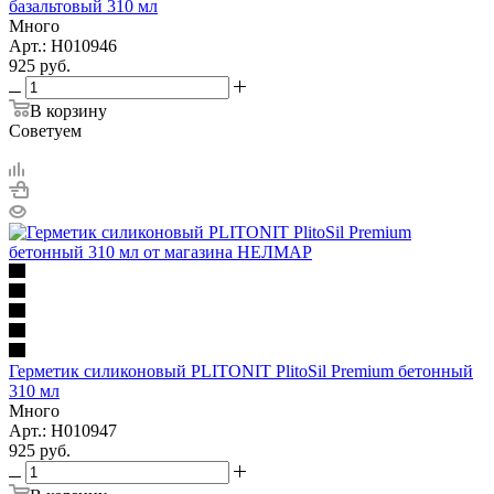
базальтовый 310 мл
Много
Арт.: Н010946
925
руб.
В корзину
Советуем
Герметик силиконовый PLITONIT PlitoSil Premium бетонный
310 мл
Много
Арт.: Н010947
925
руб.