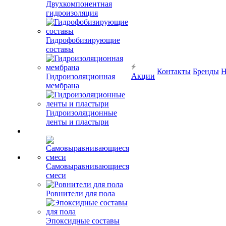
Двухкомпонентная
гидроизоляция
Гидрофобизирующие
составы
Контакты
Бренды
Н
Акции
Гидроизоляционная
мембрана
Гидроизоляционные
ленты и пластыри
Самовыравнивающиеся
смеси
Ровнители для пола
Эпоксидные составы