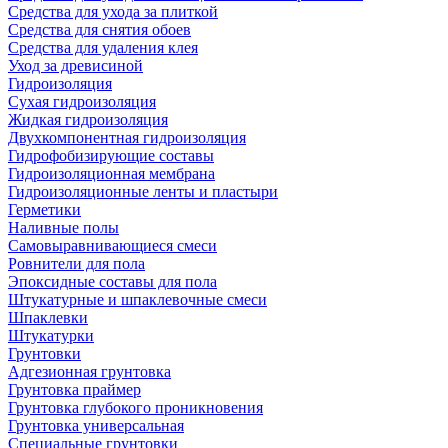
Средства для ухода за плиткой
Средства для снятия обоев
Средства для удаления клея
Уход за древисиной
Гидроизоляция
Сухая гидроизоляция
Жидкая гидроизоляция
Двухкомпонентная гидроизоляция
Гидрофобизирующие составы
Гидроизоляционная мембрана
Гидроизоляционные ленты и пластыри
Герметики
Наливные полы
Самовыравнивающиеся смеси
Ровнители для пола
Эпоксидные составы для пола
Штукатурные и шпаклевочные смеси
Шпаклевки
Штукатурки
Грунтовки
Адгезионная грунтовка
Грунтовка праймер
Грунтовка глубокого проникновения
Грунтовка универсальная
Специальные грунтовки