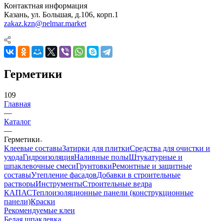
Контактная информация
Казань, ул. Большая, д.106, корп.1
zakaz.kzn@nelmar.market
Герметики
109
Главная
—
Каталог
—
Герметики
Клеевые составы
Затирки для плитки
Средства для очистки и
ухода
Гидроизоляция
Наливные полы
Штукатурные и
шпаклевочные смеси
Грунтовки
Ремонтные и защитные
составы
Утепление фасадов
Добавки в строительные
растворы
Инструменты
Строительные ведра
КАПАС
Теплоизоляционные панели (конструкционные
панели)
Краски
Рекомендуемые клеи
Белая шпаклевка