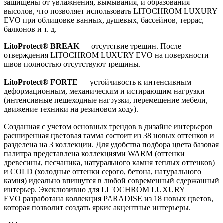
защищены от увлажнения, вымывания, и образования
высолов, что позволяет использовать LITOCHROM LUXURY
EVO при облицовке ванных, душевых, бассейнов, террас,
балконов и т. д.
LitoProtect® BREAK
— отсутствие трещин. После
отверждения LITOCHROM LUXURY EVO на поверхности
швов полностью отсутствуют трещины.
LitoProtect® FORTE
— устойчивость к интенсивным
деформационным, механическим и истирающим нагрузки
(интенсивные пешеходные нагрузки, перемещение мебели,
движение техники на резиновом ходу).
Созданная с учетом основных трендов в дизайне интерьеров
расширенная цветовая гамма состоит из 38 новых оттенков и
разделена на 3 коллекции. Для удобства подбора цвета базовая
палитра представлена коллекциями WARM (оттенки
древесины, песчаника, натурального камня теплых оттенков)
и COLD (холодные оттенки серого, бетона, натурального
камня) идеально впишутся в любой современный сдержанный
интерьер. Эксклюзивно для LITOCHROM LUXURY
EVO разработана коллекция PARADISE из 18 новых цветов,
которая позволит создать яркие акцентные интерьеры.