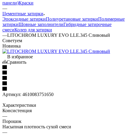
панели)
Краски
—
Цементные затирки
Эпоксидные затирки
Полиуретановые затирки
Полимерные
затирки
Шовные заполнители
Гибридные затирочные
смеси
Колер для затирки
—
LITOCHROM LUXURY EVO LLE.345 Сливовый
Советуем
Новинка
В избранное
Сравнить
Артикул:
4610083751650
Характеристики
Консистенция
—
Порошок
Насыпная плотность сухой смеси
—