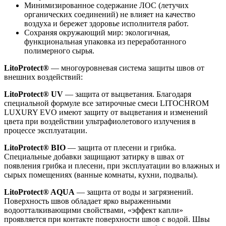
Минимизированное содержание ЛОС (летучих
органических соединений) не влияет на качество
воздуха и бережет здоровье исполнителя работ.
Сохраняя окружающий мир: экологичная,
функциональная упаковка из переработанного
полимерного сырья.
LitoProtect®
— многоуровневая система защиты швов от
внешних воздействий:
LitoProtect® UV
— защита от выцветания. Благодаря
специальной формуле все затирочные смеси LITOCHROM
LUXURY EVO имеют защиту от выцветания и изменений
цвета при воздействии ультрафиолетового излучения в
процессе эксплуатации.
LitoProtect® BIO
— защита от плесени и грибка.
Специальные добавки защищают затирку в швах от
появления грибка и плесени, при эксплуатации во влажных и
сырых помещениях (ванные комнаты, кухни, подвалы).
LitoProtect® AQUA
— защита от воды и загрязнений.
Поверхность швов обладает ярко выраженными
водоотталкивающими свойствами, «эффект капли»
проявляется при контакте поверхности швов с водой. Швы