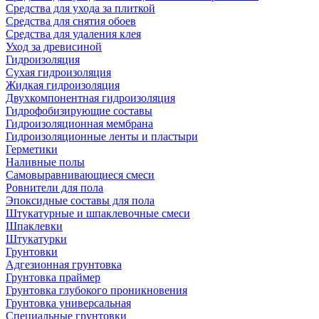
Средства для ухода за плиткой
Средства для снятия обоев
Средства для удаления клея
Уход за древисиной
Гидроизоляция
Сухая гидроизоляция
Жидкая гидроизоляция
Двухкомпонентная гидроизоляция
Гидрофобизирующие составы
Гидроизоляционная мембрана
Гидроизоляционные ленты и пластыри
Герметики
Наливные полы
Самовыравнивающиеся смеси
Ровнители для пола
Эпоксидные составы для пола
Штукатурные и шпаклевочные смеси
Шпаклевки
Штукатурки
Грунтовки
Адгезионная грунтовка
Грунтовка праймер
Грунтовка глубокого проникновения
Грунтовка универсальная
Специальные грунтовки