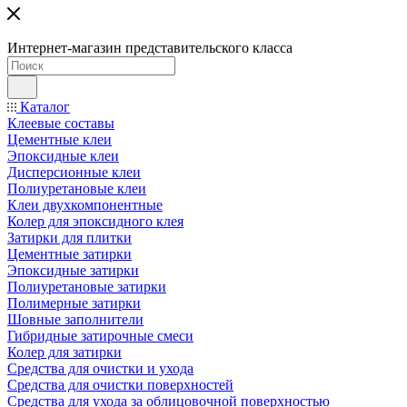
Интернет-магазин представительского класса
Каталог
Клеевые составы
Цементные клеи
Эпоксидные клеи
Дисперсионные клеи
Полиуретановые клеи
Клеи двухкомпонентные
Колер для эпоксидного клея
Затирки для плитки
Цементные затирки
Эпоксидные затирки
Полиуретановые затирки
Полимерные затирки
Шовные заполнители
Гибридные затирочные смеси
Колер для затирки
Средства для очистки и ухода
Средства для очистки поверхностей
Средства для ухода за облицовочной поверхностью