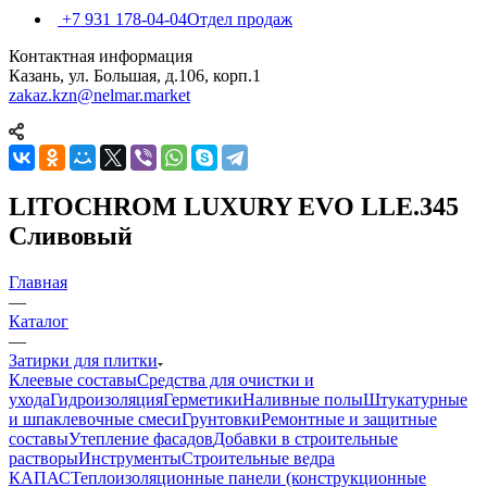
+7 931 178-04-04
Отдел продаж
Контактная информация
Казань, ул. Большая, д.106, корп.1
zakaz.kzn@nelmar.market
LITOCHROM LUXURY EVO LLE.345
Сливовый
Главная
—
Каталог
—
Затирки для плитки
Клеевые составы
Средства для очистки и
ухода
Гидроизоляция
Герметики
Наливные полы
Штукатурные
и шпаклевочные смеси
Грунтовки
Ремонтные и защитные
составы
Утепление фасадов
Добавки в строительные
растворы
Инструменты
Строительные ведра
КАПАС
Теплоизоляционные панели (конструкционные