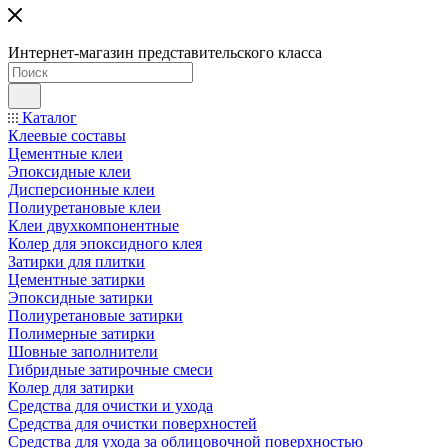
Интернет-магазин представительского класса
Каталог
Клеевые составы
Цементные клеи
Эпоксидные клеи
Дисперсионные клеи
Полиуретановые клеи
Клеи двухкомпонентные
Колер для эпоксидного клея
Затирки для плитки
Цементные затирки
Эпоксидные затирки
Полиуретановые затирки
Полимерные затирки
Шовные заполнители
Гибридные затирочные смеси
Колер для затирки
Средства для очистки и ухода
Средства для очистки поверхностей
Средства для ухода за облицовочной поверхностью