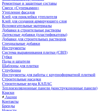
Ремонтные и защитные составы
Смеси «Суперкамин»
Утепление фасадов
Клей для приклейки утеплителя
Клей для создания армирующего слоя
Вспомогательные материалы
Добавки в строительные растворы
Латексные добавки (пластификаторы)
Добавки для строительных растворов
Специальные добавки
Инструменты
Система выравнивания плитки (СВП)
Губки
Пады и шпатели
Шаблоны для плитки
Струбцина
Инструменты для работы с крупноформатной плиткой
Строительные насадки
Строительные ведра КАПАС
Теплоизоляционные панели (конструкционные панели)
Краски
Акции
Контакты
Бренды
Новости