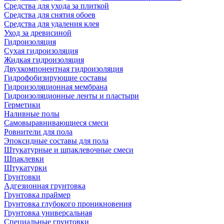
Средства для ухода за плиткой
Средства для снятия обоев
Средства для удаления клея
Уход за древисиной
Гидроизоляция
Сухая гидроизоляция
Жидкая гидроизоляция
Двухкомпонентная гидроизоляция
Гидрофобизирующие составы
Гидроизоляционная мембрана
Гидроизоляционные ленты и пластыри
Герметики
Наливные полы
Самовыравнивающиеся смеси
Ровнители для пола
Эпоксидные составы для пола
Штукатурные и шпаклевочные смеси
Шпаклевки
Штукатурки
Грунтовки
Адгезионная грунтовка
Грунтовка праймер
Грунтовка глубокого проникновения
Грунтовка универсальная
Специальные грунтовки