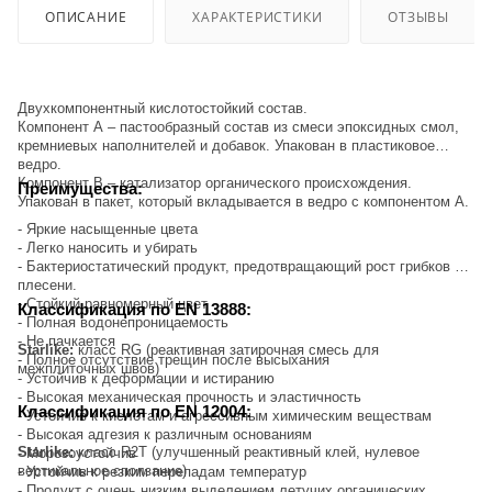
ОПИСАНИЕ
ХАРАКТЕРИСТИКИ
ОТЗЫВЫ
Двухкомпонентный кислотостойкий состав.
Компонент А – пастообразный состав из смеси эпоксидных смол,
кремниевых наполнителей и добавок. Упакован в пластиковое
ведро.
Компонент В – катализатор органического происхождения.
Преимущества:
Упакован в пакет, который вкладывается в ведро с компонентом А.
- Яркие насыщенные цвета
- Легко наносить и убирать
- Бактериостатический продукт, предотвращающий рост грибков и
плесени.
- Стойкий равномерный цвет
Классификация по EN 13888:
- Полная водонепроницаемость
- Не пачкается
Starlike:
класс RG (реактивная затирочная смесь для
- Полное отсутствие трещин после высыхания
межплиточных швов)
- Устойчив к деформации и истиранию
- Высокая механическая прочность и эластичность
Классификация по EN 12004:
- Устойчив к кислотам и агрессивным химическим веществам
- Высокая адгезия к различным основаниям
Starlike:
класс R2T (улучшенный реактивный клей, нулевое
- Морозоустойчив
вертикальное сползание)
- Устойчив к резким перепадам температур
- Продукт с очень низким выделением летучих органических