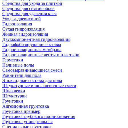
Средства для ухода за плиткой
Средства для снятия обоев
Средства для удаления клея
Уход за древисиной
Гидроизоляция
Сухая гидроизоляция
Жидкая гидроизоляция
Двухкомпонентная гидроизоляция
Гидрофобизирующие составы
Гидроизоляционная мембрана
Гидроизоляционные ленты и пластыри
Герметики
Наливные полы
Самовыравнивающиеся смеси
Ровнители для пола
Эпоксидные составы для пола
Штукатурные и шпаклевочные смеси
Шпаклевки
Штукатурки
Грунтовки
Адгезионная грунтовка
Грунтовка праймер
Грунтовка глубокого проникновения
Грунтовка универсальная
Специальные грунтовки