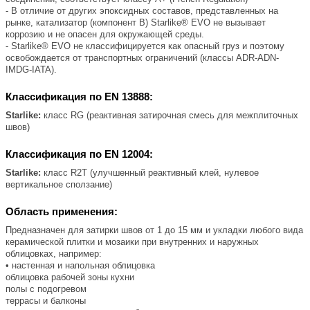
- В отличие от других эпоксидных составов, представленных на
рынке, катализатор (компонент B) Starlike® EVO не вызывает
коррозию и не опасен для окружающей среды.
- Starlike® EVO не классифицируется как опасный груз и поэтому
освобождается от транспортных ограничений (классы ADR-ADN-
IMDG-IATA).
Классификация по EN 13888:
Starlike:
класс RG (реактивная затирочная смесь для межплиточных
швов)
Классификация по EN 12004:
Starlike:
класс R2T (улучшенный реактивный клей, нулевое
вертикальное сползание)
Область применения:
Предназначен для затирки швов от 1 до 15 мм и укладки любого вида
керамической плитки и мозаики при внутренних и наружных
облицовках, например:
• настенная и напольная облицовка
облицовка рабочей зоны кухни
полы с подогревом
террасы и балконы