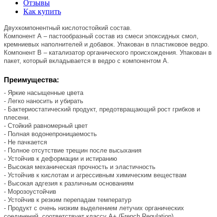
Отзывы
Как купить
Двухкомпонентный кислотостойкий состав.
Компонент А – пастообразный состав из смеси эпоксидных смол,
кремниевых наполнителей и добавок. Упакован в пластиковое ведро.
Компонент В – катализатор органического происхождения. Упакован в
пакет, который вкладывается в ведро с компонентом А.
Преимущества:
- Яркие насыщенные цвета
- Легко наносить и убирать
- Бактериостатический продукт, предотвращающий рост грибков и
плесени.
- Стойкий равномерный цвет
- Полная водонепроницаемость
- Не пачкается
- Полное отсутствие трещин после высыхания
- Устойчив к деформации и истиранию
- Высокая механическая прочность и эластичность
- Устойчив к кислотам и агрессивным химическим веществам
- Высокая адгезия к различным основаниям
- Морозоустойчив
- Устойчив к резким перепадам температур
- Продукт с очень низким выделением летучих органических
соединений, соответствует классу А+ (French Regulation)