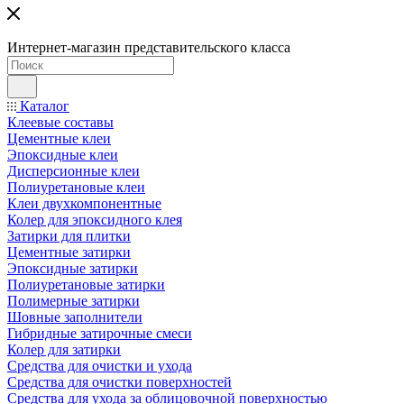
Интернет-магазин представительского класса
Каталог
Клеевые составы
Цементные клеи
Эпоксидные клеи
Дисперсионные клеи
Полиуретановые клеи
Клеи двухкомпонентные
Колер для эпоксидного клея
Затирки для плитки
Цементные затирки
Эпоксидные затирки
Полиуретановые затирки
Полимерные затирки
Шовные заполнители
Гибридные затирочные смеси
Колер для затирки
Средства для очистки и ухода
Средства для очистки поверхностей
Средства для ухода за облицовочной поверхностью