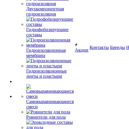
Двухкомпонентная
гидроизоляция
Гидрофобизирующие
составы
Контакты
Бренды
Н
Акции
Гидроизоляционная
мембрана
Гидроизоляционные
ленты и пластыри
Самовыравнивающиеся
смеси
Ровнители для пола