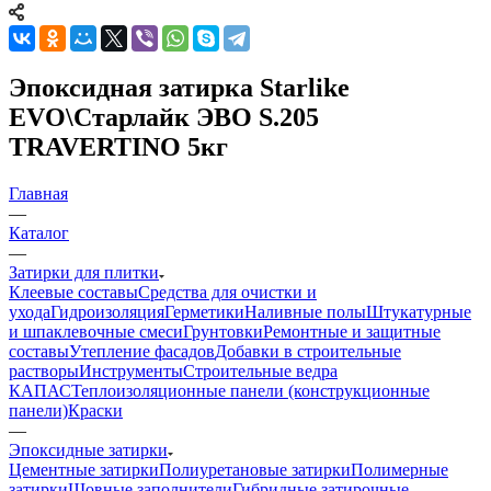
Эпоксидная затирка Starlike
EVO\Старлайк ЭВО S.205
TRAVERTINO 5кг
Главная
—
Каталог
—
Затирки для плитки
Клеевые составы
Средства для очистки и
ухода
Гидроизоляция
Герметики
Наливные полы
Штукатурные
и шпаклевочные смеси
Грунтовки
Ремонтные и защитные
составы
Утепление фасадов
Добавки в строительные
растворы
Инструменты
Строительные ведра
КАПАС
Теплоизоляционные панели (конструкционные
панели)
Краски
—
Эпоксидные затирки
Цементные затирки
Полиуретановые затирки
Полимерные
затирки
Шовные заполнители
Гибридные затирочные