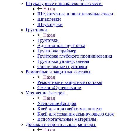
Штукатурные и шпаклевочные смеси
Назад
Штукатурные и шпаклевочные смеси
Шпаклевки
Штукатурки
Грунтовки
Назад
Грунтовки
Адгезионная грунтовка
Грунтовка праймер
Грунтовка глубокого проникновения
Грунтовка универсальная
Специальные грунтовки
Ремонтные и защитные составы
Назад
Ремонтные и защитные составы
Смеси «Суперкамин»
Утепление фасадов
Назад
Утепление фасадов
Клей для приклейки утеплителя
Клей для создания армирующего слоя
Вспомогательные материалы
Добавки в строительные растворы
Назад