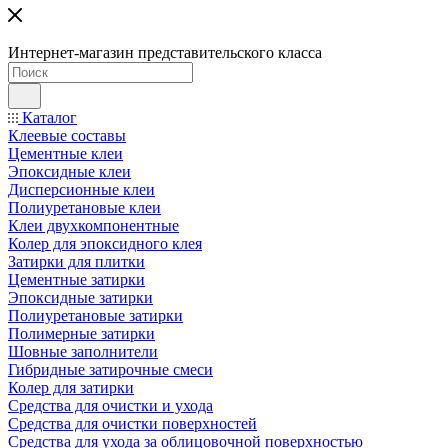
Интернет-магазин представительского класса
Каталог
Клеевые составы
Цементные клеи
Эпоксидные клеи
Дисперсионные клеи
Полиуретановые клеи
Клеи двухкомпонентные
Колер для эпоксидного клея
Затирки для плитки
Цементные затирки
Эпоксидные затирки
Полиуретановые затирки
Полимерные затирки
Шовные заполнители
Гибридные затирочные смеси
Колер для затирки
Средства для очистки и ухода
Средства для очистки поверхностей
Средства для ухода за облицовочной поверхностью