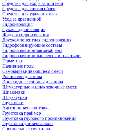
Средства для ухода за плиткой
Средства для снятия обоев
Средства для удаления клея
Уход за древисиной
Гидроизоляция
Сухая гидроизоляция
Жидкая гидроизоляция
Двухкомпонентная гидроизоляция
Гидрофобизирующие составы
Гидроизоляционная мембрана
Гидроизоляционные ленты и пластыри
Герметики
Наливные полы
Самовыравнивающиеся смеси
Ровнители для пола
Эпоксидные составы для пола
Штукатурные и шпаклевочные смеси
Шпаклевки
Штукатурки
Грунтовки
Адгезионная грунтовка
Грунтовка праймер
Грунтовка глубокого проникновения
Грунтовка универсальная
Специальные грунтовки