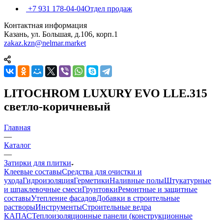
+7 931 178-04-04
Отдел продаж
Контактная информация
Казань, ул. Большая, д.106, корп.1
zakaz.kzn@nelmar.market
LITOCHROM LUXURY EVO LLE.315
светло-коричневый
Главная
—
Каталог
—
Затирки для плитки
Клеевые составы
Средства для очистки и
ухода
Гидроизоляция
Герметики
Наливные полы
Штукатурные
и шпаклевочные смеси
Грунтовки
Ремонтные и защитные
составы
Утепление фасадов
Добавки в строительные
растворы
Инструменты
Строительные ведра
КАПАС
Теплоизоляционные панели (конструкционные