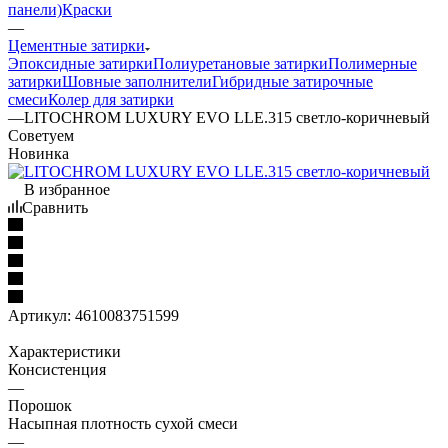
панели)
Краски
—
Цементные затирки
Эпоксидные затирки
Полиуретановые затирки
Полимерные
затирки
Шовные заполнители
Гибридные затирочные
смеси
Колер для затирки
—
LITOCHROM LUXURY EVO LLE.315 светло-коричневый
Советуем
Новинка
В избранное
Сравнить
Артикул:
4610083751599
Характеристики
Консистенция
—
Порошок
Насыпная плотность сухой смеси
—