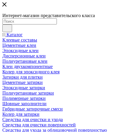
Интернет-магазин представительского класса
Каталог
Клеевые составы
Цементные клеи
Эпоксидные клеи
Дисперсионные клеи
Полиуретановые клеи
Клеи двухкомпонентные
Колер для эпоксидного клея
Затирки для плитки
Цементные затирки
Эпоксидные затирки
Полиуретановые затирки
Полимерные затирки
Шовные заполнители
Гибридные затирочные смеси
Колер для затирки
Средства для очистки и ухода
Средства для очистки поверхностей
Средства для ухода за облицовочной поверхностью