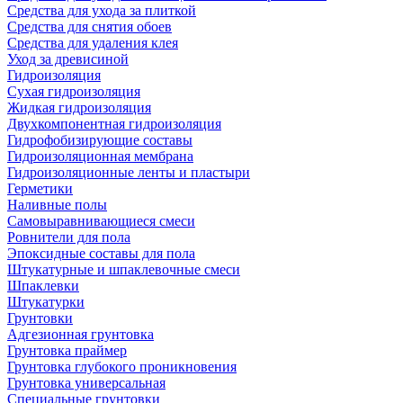
Средства для ухода за плиткой
Средства для снятия обоев
Средства для удаления клея
Уход за древисиной
Гидроизоляция
Сухая гидроизоляция
Жидкая гидроизоляция
Двухкомпонентная гидроизоляция
Гидрофобизирующие составы
Гидроизоляционная мембрана
Гидроизоляционные ленты и пластыри
Герметики
Наливные полы
Самовыравнивающиеся смеси
Ровнители для пола
Эпоксидные составы для пола
Штукатурные и шпаклевочные смеси
Шпаклевки
Штукатурки
Грунтовки
Адгезионная грунтовка
Грунтовка праймер
Грунтовка глубокого проникновения
Грунтовка универсальная
Специальные грунтовки