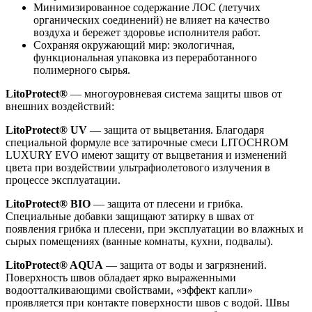
Минимизированное содержание ЛОС (летучих
органических соединений) не влияет на качество
воздуха и бережет здоровье исполнителя работ.
Сохраняя окружающий мир: экологичная,
функциональная упаковка из переработанного
полимерного сырья.
LitoProtect®
— многоуровневая система защиты швов от
внешних воздействий:
LitoProtect® UV
— защита от выцветания. Благодаря
специальной формуле все затирочные смеси LITOCHROM
LUXURY EVO имеют защиту от выцветания и изменений
цвета при воздействии ультрафиолетового излучения в
процессе эксплуатации.
LitoProtect® BIO
— защита от плесени и грибка.
Специальные добавки защищают затирку в швах от
появления грибка и плесени, при эксплуатации во влажных и
сырых помещениях (ванные комнаты, кухни, подвалы).
LitoProtect® AQUA
— защита от воды и загрязнений.
Поверхность швов обладает ярко выраженными
водоотталкивающими свойствами, «эффект капли»
проявляется при контакте поверхности швов с водой. Швы