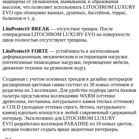
защищены от увлажнения, вымывания, и образования
высолов, что позволяет использовать LITOCHROM LUXURY
EVO при облицовке ванных, душевых, бассейнов, террас,
балконов и т. д.
LitoProtect® BREAK
— отсутствие трещин. После
отверждения LITOCHROM LUXURY EVO на поверхности
швов полностью отсутствуют трещины.
LitoProtect® FORTE
— устойчивость к интенсивным
деформационным, механическим и истирающим нагрузки
(интенсивные пешеходные нагрузки, перемещение мебели,
движение техники на резиновом ходу).
Созданная с учетом основных трендов в дизайне интерьеров
расширенная цветовая гамма состоит из 38 новых оттенков и
разделена на 3 коллекции. Для удобства подбора цвета базовая
палитра представлена коллекциями WARM (оттенки
древесины, песчаника, натурального камня теплых оттенков)
и COLD (холодные оттенки серого, бетона, натурального
камня) идеально впишутся в любой современный сдержанный
интерьер. Эксклюзивно для LITOCHROM LUXURY
EVO разработана коллекция PARADISE из 18 новых цветов,
которая позволит создать яркие акцентные интерьеры.