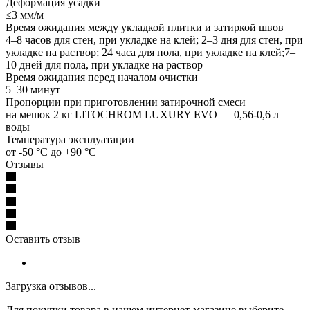
Деформация усадки
≤3 мм/м
Время ожидания между укладкой плитки и затиркой швов
4–8 часов для стен, при укладке на клей; 2–3 дня для стен, при
укладке на раствор; 24 часа для пола, при укладке на клей;7–
10 дней для пола, при укладке на раствор
Время ожидания перед началом очистки
5–30 минут
Пропорции при приготовлении затирочной смеси
на мешок 2 кг LITOCHROM LUXURY EVO — 0,56-0,6 л
воды
Температура эксплуатации
от -50 °C до +90 °C
Отзывы
Оставить отзыв
Загрузка отзывов...
Для покупки товара в нашем интернет-магазине выберите