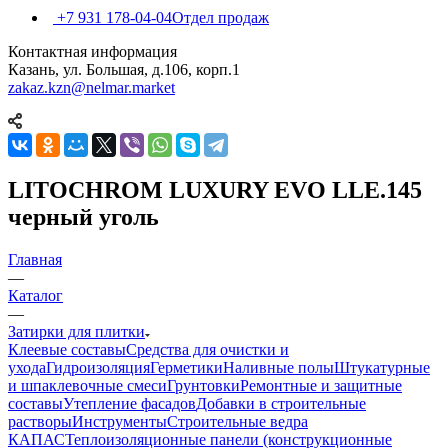
+7 931 178-04-04
Отдел продаж
Контактная информация
Казань, ул. Большая, д.106, корп.1
zakaz.kzn@nelmar.market
LITOCHROM LUXURY EVO LLE.145
черный уголь
Главная
—
Каталог
—
Затирки для плитки
Клеевые составы
Средства для очистки и
ухода
Гидроизоляция
Герметики
Наливные полы
Штукатурные
и шпаклевочные смеси
Грунтовки
Ремонтные и защитные
составы
Утепление фасадов
Добавки в строительные
растворы
Инструменты
Строительные ведра
КАПАС
Теплоизоляционные панели (конструкционные