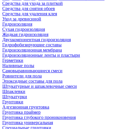
Средства для ухода за плиткой
Средства для снятия обоев
Средства для удаления клея
Уход за древисиной
Гидроизоляция
Сухая гидроизоляция
Жидкая гидроизоляция
Двухкомпонентная гидроизоляция
Гидрофобизирующие составы
Гидроизоляционная мембрана
Гидроизоляционные ленты и пластыри
Герметики
Наливные полы
Самовыравнивающиеся смеси
Ровнители для пола
Эпоксидные составы для пола
Штукатурные и шпаклевочные смеси
Шпаклевки
Штукатурки
Грунтовки
Адгезионная грунтовка
Грунтовка праймер
Грунтовка глубокого проникновения
Грунтовка универсальная
Специальные грунтовки