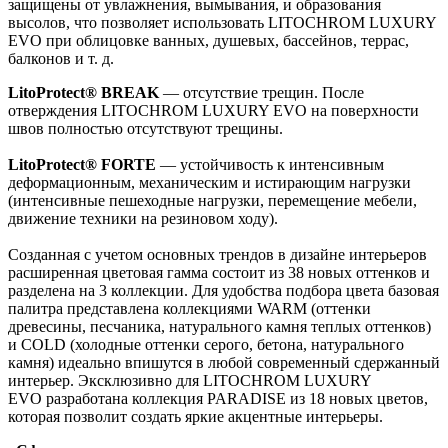
защищены от увлажнения, вымывания, и образования
высолов, что позволяет использовать LITOCHROM LUXURY
EVO при облицовке ванных, душевых, бассейнов, террас,
балконов и т. д.
LitoProtect® BREAK
— отсутствие трещин. После
отверждения LITOCHROM LUXURY EVO на поверхности
швов полностью отсутствуют трещины.
LitoProtect® FORTE
— устойчивость к интенсивным
деформационным, механическим и истирающим нагрузки
(интенсивные пешеходные нагрузки, перемещение мебели,
движение техники на резиновом ходу).
Созданная с учетом основных трендов в дизайне интерьеров
расширенная цветовая гамма состоит из 38 новых оттенков и
разделена на 3 коллекции. Для удобства подбора цвета базовая
палитра представлена коллекциями WARM (оттенки
древесины, песчаника, натурального камня теплых оттенков)
и COLD (холодные оттенки серого, бетона, натурального
камня) идеально впишутся в любой современный сдержанный
интерьер. Эксклюзивно для LITOCHROM LUXURY
EVO разработана коллекция PARADISE из 18 новых цветов,
которая позволит создать яркие акцентные интерьеры.