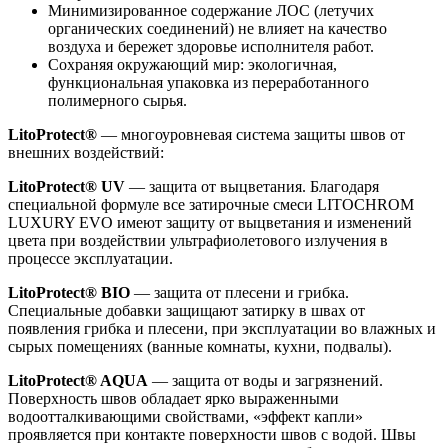
Минимизированное содержание ЛОС (летучих
органических соединений) не влияет на качество
воздуха и бережет здоровье исполнителя работ.
Сохраняя окружающий мир: экологичная,
функциональная упаковка из переработанного
полимерного сырья.
LitoProtect®
— многоуровневая система защиты швов от
внешних воздействий:
LitoProtect® UV
— защита от выцветания. Благодаря
специальной формуле все затирочные смеси LITOCHROM
LUXURY EVO имеют защиту от выцветания и изменений
цвета при воздействии ультрафиолетового излучения в
процессе эксплуатации.
LitoProtect® BIO
— защита от плесени и грибка.
Специальные добавки защищают затирку в швах от
появления грибка и плесени, при эксплуатации во влажных и
сырых помещениях (ванные комнаты, кухни, подвалы).
LitoProtect® AQUA
— защита от воды и загрязнений.
Поверхность швов обладает ярко выраженными
водоотталкивающими свойствами, «эффект капли»
проявляется при контакте поверхности швов с водой. Швы