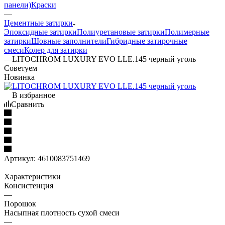
панели)
Краски
—
Цементные затирки
Эпоксидные затирки
Полиуретановые затирки
Полимерные
затирки
Шовные заполнители
Гибридные затирочные
смеси
Колер для затирки
—
LITOCHROM LUXURY EVO LLE.145 черный уголь
Советуем
Новинка
В избранное
Сравнить
Артикул:
4610083751469
Характеристики
Консистенция
—
Порошок
Насыпная плотность сухой смеси
—