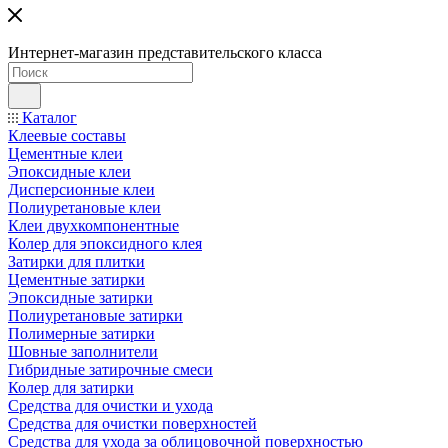
Интернет-магазин представительского класса
Каталог
Клеевые составы
Цементные клеи
Эпоксидные клеи
Дисперсионные клеи
Полиуретановые клеи
Клеи двухкомпонентные
Колер для эпоксидного клея
Затирки для плитки
Цементные затирки
Эпоксидные затирки
Полиуретановые затирки
Полимерные затирки
Шовные заполнители
Гибридные затирочные смеси
Колер для затирки
Средства для очистки и ухода
Средства для очистки поверхностей
Средства для ухода за облицовочной поверхностью