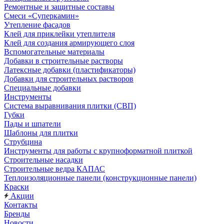
Ремонтные и защитные составы
Смеси «Суперкамин»
Утепление фасадов
Клей для приклейки утеплителя
Клей для создания армирующего слоя
Вспомогательные материалы
Добавки в строительные растворы
Латексные добавки (пластификаторы)
Добавки для строительных растворов
Специальные добавки
Инструменты
Система выравнивания плитки (СВП)
Губки
Пады и шпатели
Шаблоны для плитки
Струбцина
Инструменты для работы с крупноформатной плиткой
Строительные насадки
Строительные ведра КАПАС
Теплоизоляционные панели (конструкционные панели)
Краски
Акции
Контакты
Бренды
Новости