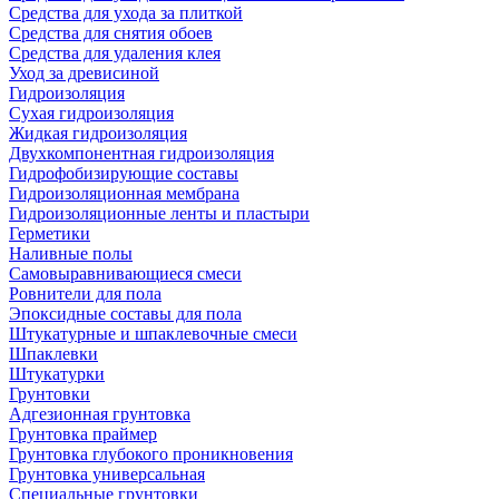
Средства для ухода за плиткой
Средства для снятия обоев
Средства для удаления клея
Уход за древисиной
Гидроизоляция
Сухая гидроизоляция
Жидкая гидроизоляция
Двухкомпонентная гидроизоляция
Гидрофобизирующие составы
Гидроизоляционная мембрана
Гидроизоляционные ленты и пластыри
Герметики
Наливные полы
Самовыравнивающиеся смеси
Ровнители для пола
Эпоксидные составы для пола
Штукатурные и шпаклевочные смеси
Шпаклевки
Штукатурки
Грунтовки
Адгезионная грунтовка
Грунтовка праймер
Грунтовка глубокого проникновения
Грунтовка универсальная
Специальные грунтовки