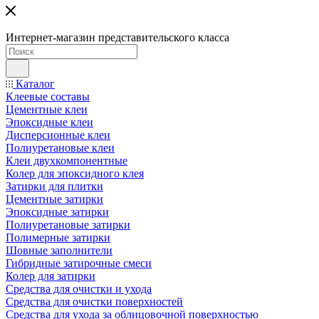
Интернет-магазин представительского класса
Каталог
Клеевые составы
Цементные клеи
Эпоксидные клеи
Дисперсионные клеи
Полиуретановые клеи
Клеи двухкомпонентные
Колер для эпоксидного клея
Затирки для плитки
Цементные затирки
Эпоксидные затирки
Полиуретановые затирки
Полимерные затирки
Шовные заполнители
Гибридные затирочные смеси
Колер для затирки
Средства для очистки и ухода
Средства для очистки поверхностей
Средства для ухода за облицовочной поверхностью