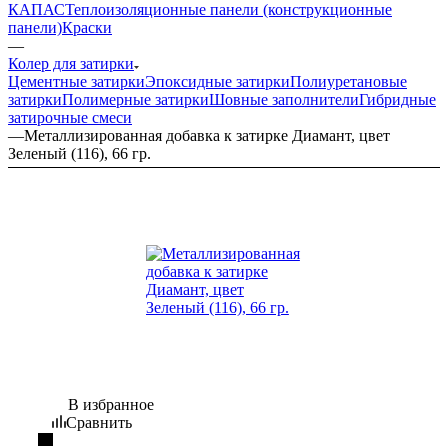
КАПАС
Теплоизоляционные панели (конструкционные
панели)
Краски
—
Колер для затирки
Цементные затирки
Эпоксидные затирки
Полиуретановые
затирки
Полимерные затирки
Шовные заполнители
Гибридные
затирочные смеси
—
Металлизированная добавка к затирке Диамант, цвет
Зеленый (116), 66 гр.
В избранное
Сравнить