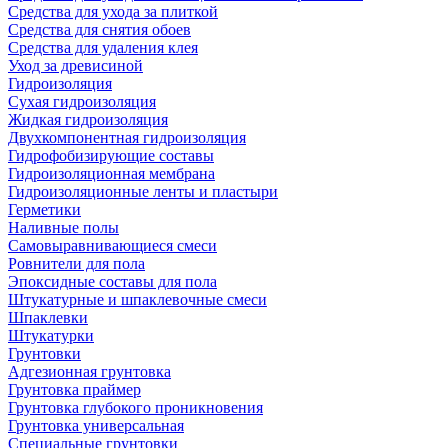
Средства для ухода за плиткой
Средства для снятия обоев
Средства для удаления клея
Уход за древисиной
Гидроизоляция
Сухая гидроизоляция
Жидкая гидроизоляция
Двухкомпонентная гидроизоляция
Гидрофобизирующие составы
Гидроизоляционная мембрана
Гидроизоляционные ленты и пластыри
Герметики
Наливные полы
Самовыравнивающиеся смеси
Ровнители для пола
Эпоксидные составы для пола
Штукатурные и шпаклевочные смеси
Шпаклевки
Штукатурки
Грунтовки
Адгезионная грунтовка
Грунтовка праймер
Грунтовка глубокого проникновения
Грунтовка универсальная
Специальные грунтовки