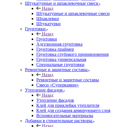
Штукатурные и шпаклевочные смеси
Назад
Штукатурные и шпаклевочные смеси
Шпаклевки
Штукатурки
Грунтовки
Назад
Грунтовки
Адгезионная грунтовка
Грунтовка праймер
Грунтовка глубокого проникновения
Грунтовка универсальная
Специальные грунтовки
Ремонтные и защитные составы
Назад
Ремонтные и защитные составы
Смеси «Суперкамин»
Утепление фасадов
Назад
Утепление фасадов
Клей для приклейки утеплителя
Клей для создания армирующего слоя
Вспомогательные материалы
Добавки в строительные растворы
Назад