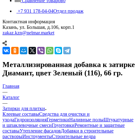
Сравнение товаров
0
+7 931 178-04-04
Отдел продаж
Контактная информация
Казань, ул. Большая, д.106, корп.1
zakaz.kzn@nelmar.market
Металлизированная добавка к затирке
Диамант, цвет Зеленый (116), 66 гр.
Главная
—
Каталог
—
Затирки для плитки
Клеевые составы
Средства для очистки и
ухода
Гидроизоляция
Герметики
Наливные полы
Штукатурные
и шпаклевочные смеси
Грунтовки
Ремонтные и защитные
составы
Утепление фасадов
Добавки в строительные
растворы
Инструменты
Строительные ведра