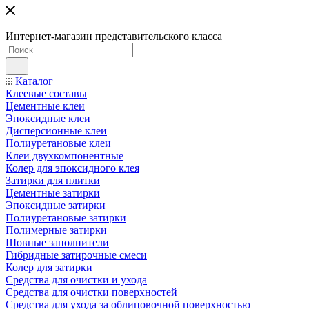
Интернет-магазин представительского класса
Каталог
Клеевые составы
Цементные клеи
Эпоксидные клеи
Дисперсионные клеи
Полиуретановые клеи
Клеи двухкомпонентные
Колер для эпоксидного клея
Затирки для плитки
Цементные затирки
Эпоксидные затирки
Полиуретановые затирки
Полимерные затирки
Шовные заполнители
Гибридные затирочные смеси
Колер для затирки
Средства для очистки и ухода
Средства для очистки поверхностей
Средства для ухода за облицовочной поверхностью