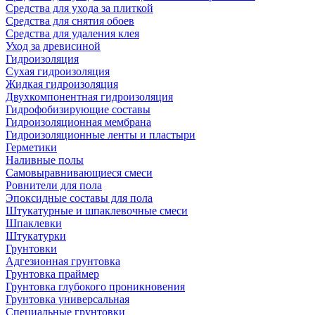
Средства для ухода за плиткой
Средства для снятия обоев
Средства для удаления клея
Уход за древисиной
Гидроизоляция
Сухая гидроизоляция
Жидкая гидроизоляция
Двухкомпонентная гидроизоляция
Гидрофобизирующие составы
Гидроизоляционная мембрана
Гидроизоляционные ленты и пластыри
Герметики
Наливные полы
Самовыравнивающиеся смеси
Ровнители для пола
Эпоксидные составы для пола
Штукатурные и шпаклевочные смеси
Шпаклевки
Штукатурки
Грунтовки
Адгезионная грунтовка
Грунтовка праймер
Грунтовка глубокого проникновения
Грунтовка универсальная
Специальные грунтовки