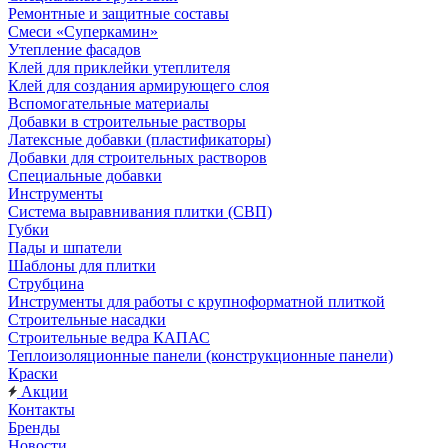
Ремонтные и защитные составы
Смеси «Суперкамин»
Утепление фасадов
Клей для приклейки утеплителя
Клей для создания армирующего слоя
Вспомогательные материалы
Добавки в строительные растворы
Латексные добавки (пластификаторы)
Добавки для строительных растворов
Специальные добавки
Инструменты
Система выравнивания плитки (СВП)
Губки
Пады и шпатели
Шаблоны для плитки
Струбцина
Инструменты для работы с крупноформатной плиткой
Строительные насадки
Строительные ведра КАПАС
Теплоизоляционные панели (конструкционные панели)
Краски
Акции
Контакты
Бренды
Новости