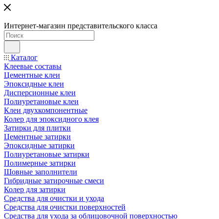
Интернет-магазин представительского класса
Каталог
Клеевые составы
Цементные клеи
Эпоксидные клеи
Дисперсионные клеи
Полиуретановые клеи
Клеи двухкомпонентные
Колер для эпоксидного клея
Затирки для плитки
Цементные затирки
Эпоксидные затирки
Полиуретановые затирки
Полимерные затирки
Шовные заполнители
Гибридные затирочные смеси
Колер для затирки
Средства для очистки и ухода
Средства для очистки поверхностей
Средства для ухода за облицовочной поверхностью