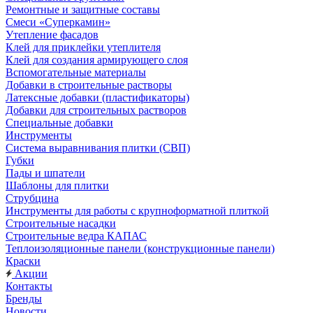
Ремонтные и защитные составы
Смеси «Суперкамин»
Утепление фасадов
Клей для приклейки утеплителя
Клей для создания армирующего слоя
Вспомогательные материалы
Добавки в строительные растворы
Латексные добавки (пластификаторы)
Добавки для строительных растворов
Специальные добавки
Инструменты
Система выравнивания плитки (СВП)
Губки
Пады и шпатели
Шаблоны для плитки
Струбцина
Инструменты для работы с крупноформатной плиткой
Строительные насадки
Строительные ведра КАПАС
Теплоизоляционные панели (конструкционные панели)
Краски
Акции
Контакты
Бренды
Новости