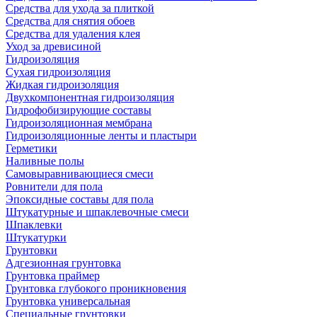
Средства для ухода за плиткой
Средства для снятия обоев
Средства для удаления клея
Уход за древисиной
Гидроизоляция
Сухая гидроизоляция
Жидкая гидроизоляция
Двухкомпонентная гидроизоляция
Гидрофобизирующие составы
Гидроизоляционная мембрана
Гидроизоляционные ленты и пластыри
Герметики
Наливные полы
Самовыравнивающиеся смеси
Ровнители для пола
Эпоксидные составы для пола
Штукатурные и шпаклевочные смеси
Шпаклевки
Штукатурки
Грунтовки
Адгезионная грунтовка
Грунтовка праймер
Грунтовка глубокого проникновения
Грунтовка универсальная
Специальные грунтовки