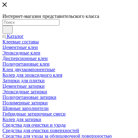
Интернет-магазин представительского класса
Каталог
Клеевые составы
Цементные клеи
Эпоксидные клеи
Дисперсионные клеи
Полиуретановые клеи
Клеи двухкомпонентные
Колер для эпоксидного клея
Затирки для плитки
Цементные затирки
Эпоксидные затирки
Полиуретановые затирки
Полимерные затирки
Шовные заполнители
Гибридные затирочные смеси
Колер для затирки
Средства для очистки и ухода
Средства для очистки поверхностей
Средства для ухода за облицовочной поверхностью