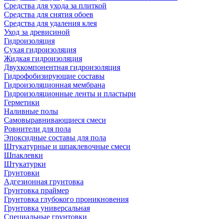
Средства для ухода за плиткой
Средства для снятия обоев
Средства для удаления клея
Уход за древисиной
Гидроизоляция
Сухая гидроизоляция
Жидкая гидроизоляция
Двухкомпонентная гидроизоляция
Гидрофобизирующие составы
Гидроизоляционная мембрана
Гидроизоляционные ленты и пластыри
Герметики
Наливные полы
Самовыравнивающиеся смеси
Ровнители для пола
Эпоксидные составы для пола
Штукатурные и шпаклевочные смеси
Шпаклевки
Штукатурки
Грунтовки
Адгезионная грунтовка
Грунтовка праймер
Грунтовка глубокого проникновения
Грунтовка универсальная
Специальные грунтовки