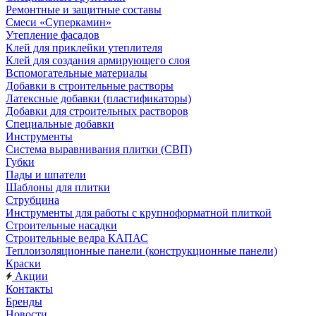
Ремонтные и защитные составы
Смеси «Суперкамин»
Утепление фасадов
Клей для приклейки утеплителя
Клей для создания армирующего слоя
Вспомогательные материалы
Добавки в строительные растворы
Латексные добавки (пластификаторы)
Добавки для строительных растворов
Специальные добавки
Инструменты
Система выравнивания плитки (СВП)
Губки
Пады и шпатели
Шаблоны для плитки
Струбцина
Инструменты для работы с крупноформатной плиткой
Строительные насадки
Строительные ведра КАПАС
Теплоизоляционные панели (конструкционные панели)
Краски
Акции
Контакты
Бренды
Новости