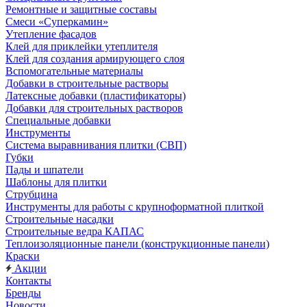
Ремонтные и защитные составы
Смеси «Суперкамин»
Утепление фасадов
Клей для приклейки утеплителя
Клей для создания армирующего слоя
Вспомогательные материалы
Добавки в строительные растворы
Латексные добавки (пластификаторы)
Добавки для строительных растворов
Специальные добавки
Инструменты
Система выравнивания плитки (СВП)
Губки
Пады и шпатели
Шаблоны для плитки
Струбцина
Инструменты для работы с крупноформатной плиткой
Строительные насадки
Строительные ведра КАПАС
Теплоизоляционные панели (конструкционные панели)
Краски
Акции
Контакты
Бренды
Новости