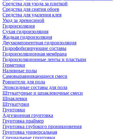
Средства для ухода за плиткой
Средства для снятия обоев
Средства для удаления клея
Уход за древисиной
Гидроизоляция
Сухая гидроизоляция
Жидкая гидроизоляция
Двухкомпонентная гидроизоляция
Гидрофобизирующие составы
Гидроизоляционная мембрана
Гидроизоляционные ленты и пластыри
Герметики
Наливные полы
Самовыравнивающиеся смеси
Ровнители для пола
Эпоксидные составы для пола
Штукатурные и шпаклевочные смеси
Шпаклевки
Штукатурки
Грунтовки
Адгезионная грунтовка
Грунтовка праймер
Грунтовка глубокого проникновения
Грунтовка универсальная
Специальные грунтовки