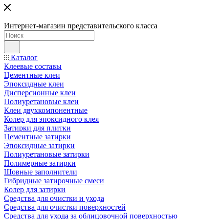
Интернет-магазин представительского класса
Каталог
Клеевые составы
Цементные клеи
Эпоксидные клеи
Дисперсионные клеи
Полиуретановые клеи
Клеи двухкомпонентные
Колер для эпоксидного клея
Затирки для плитки
Цементные затирки
Эпоксидные затирки
Полиуретановые затирки
Полимерные затирки
Шовные заполнители
Гибридные затирочные смеси
Колер для затирки
Средства для очистки и ухода
Средства для очистки поверхностей
Средства для ухода за облицовочной поверхностью