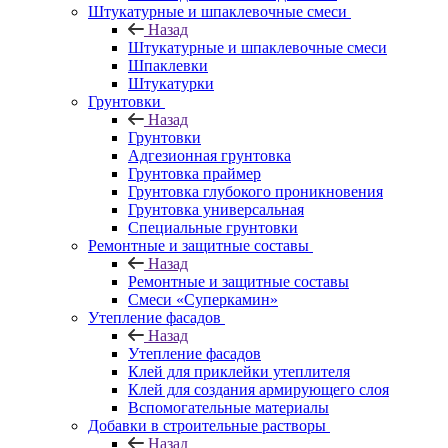
Штукатурные и шпаклевочные смеси
Назад
Штукатурные и шпаклевочные смеси
Шпаклевки
Штукатурки
Грунтовки
Назад
Грунтовки
Адгезионная грунтовка
Грунтовка праймер
Грунтовка глубокого проникновения
Грунтовка универсальная
Специальные грунтовки
Ремонтные и защитные составы
Назад
Ремонтные и защитные составы
Смеси «Суперкамин»
Утепление фасадов
Назад
Утепление фасадов
Клей для приклейки утеплителя
Клей для создания армирующего слоя
Вспомогательные материалы
Добавки в строительные растворы
Назад