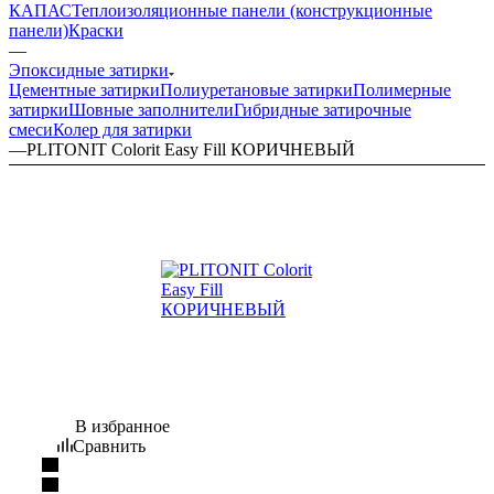
КАПАС
Теплоизоляционные панели (конструкционные
панели)
Краски
—
Эпоксидные затирки
Цементные затирки
Полиуретановые затирки
Полимерные
затирки
Шовные заполнители
Гибридные затирочные
смеси
Колер для затирки
—
PLITONIT Colorit Easy Fill КОРИЧНЕВЫЙ
В избранное
Сравнить