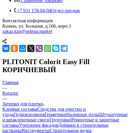
Сравнение товаров
0
+7 931 178-04-04
Отдел продаж
Контактная информация
Казань, ул. Большая, д.106, корп.1
zakaz.kzn@nelmar.market
PLITONIT Colorit Easy Fill
КОРИЧНЕВЫЙ
Главная
—
Каталог
—
Затирки для плитки
Клеевые составы
Средства для очистки и
ухода
Гидроизоляция
Герметики
Наливные полы
Штукатурные
и шпаклевочные смеси
Грунтовки
Ремонтные и защитные
составы
Утепление фасадов
Добавки в строительные
растворы
Инструменты
Строительные ведра