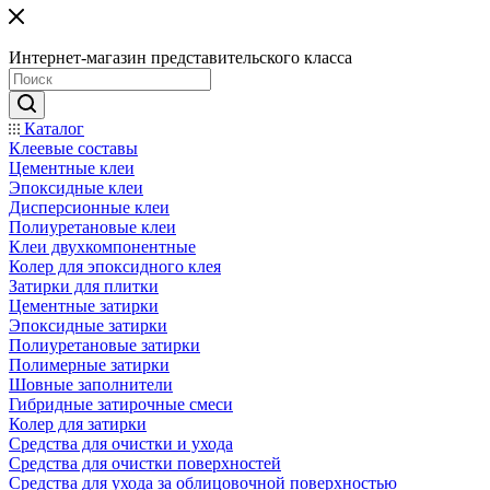
Интернет-магазин представительского класса
Каталог
Клеевые составы
Цементные клеи
Эпоксидные клеи
Дисперсионные клеи
Полиуретановые клеи
Клеи двухкомпонентные
Колер для эпоксидного клея
Затирки для плитки
Цементные затирки
Эпоксидные затирки
Полиуретановые затирки
Полимерные затирки
Шовные заполнители
Гибридные затирочные смеси
Колер для затирки
Средства для очистки и ухода
Средства для очистки поверхностей
Средства для ухода за облицовочной поверхностью