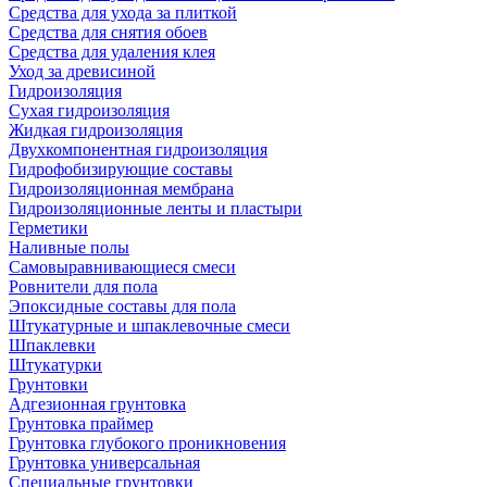
Средства для ухода за плиткой
Средства для снятия обоев
Средства для удаления клея
Уход за древисиной
Гидроизоляция
Сухая гидроизоляция
Жидкая гидроизоляция
Двухкомпонентная гидроизоляция
Гидрофобизирующие составы
Гидроизоляционная мембрана
Гидроизоляционные ленты и пластыри
Герметики
Наливные полы
Самовыравнивающиеся смеси
Ровнители для пола
Эпоксидные составы для пола
Штукатурные и шпаклевочные смеси
Шпаклевки
Штукатурки
Грунтовки
Адгезионная грунтовка
Грунтовка праймер
Грунтовка глубокого проникновения
Грунтовка универсальная
Специальные грунтовки