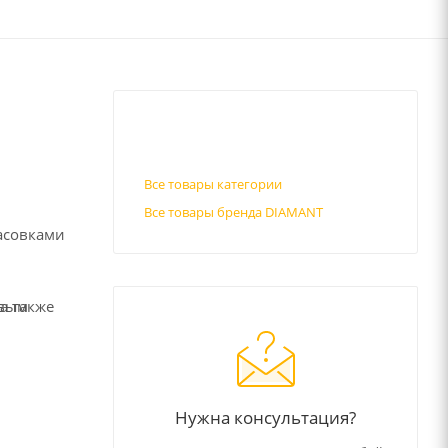
Все товары категории
Все товары бренда DIAMANT
фасовками
овым
а также
Нужна консультация?