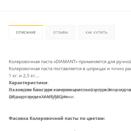
ОПИСАНИЕ
ОТЗЫВЫ
КАК КУПИТЬ
Колеровочная паста «DIAMANT» применяется для ручно
Колеровочная паста поставляется в шприцах и точно 
1 кг. и 2,5 кг.
Характеристики
:
В качестве базы для колеровки используется Эпоксидна
На каждом блистере нанесен цветовой индикатор соот
индикатором «ХАМЕЛЕОН»
QR код с видео инструкциями.
Фасовка Колеровочной пасты по цветам: