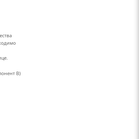
ества
бходимо
ице.
понент В)