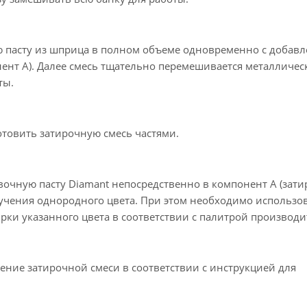
ю пасту из шприца в полном объеме одновременно с добав
нент А). Далее смесь тщательно перемешивается металличе
ты.
готовить затирочную смесь частями.
вочную пасту Diamant непосредственно в компонент А (зат
лучения однородного цвета. При этом необходимо использов
рки указанного цвета в соответствии с палитрой производи
ние затирочной смеси в соответствии с инструкцией для