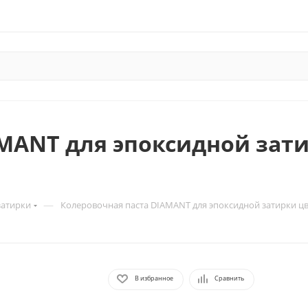
MANT для эпоксидной затир
—
затирки
Колеровочная паста DIAMANT для эпоксидной затирки цв
В избранное
Сравнить