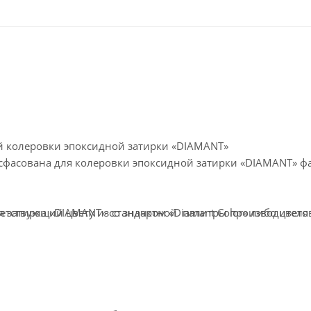
й колеровки эпоксидной затирки «DIAMANT»
расфасована для колеровки эпоксидной затирки «DIAMANT» 
я затирка «DIAMANT» со значком «Diamant Color» либо цвет
ветствующий цвету из стандартной палитры производителя 