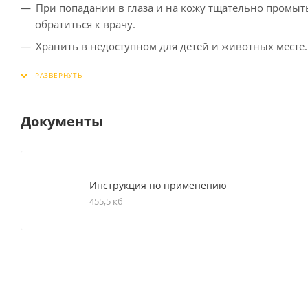
При попадании в глаза и на кожу тщательно промы
обратиться к врачу.
Хранить в недоступном для детей и животных месте.
Избегать попадания в водную среду и почву.
Упаковка и неиспользованные остатки пасты должн
предприятий по обезвреживанию отходов.
Документы
Инструкция по применению
455,5 кб