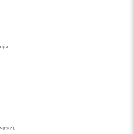
 при
й
чатки).