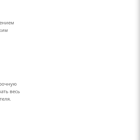
лением
ским
ирочную
ать весь
теля.