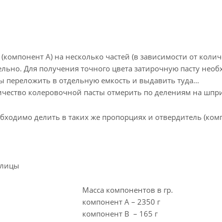
(компонент А) на несколько частей (в зависимости от колич
ельно. Для получения точного цвета затирочную пасту нео
ты переложить в отдельную емкость и выдавить туда
ичество колеровочной пасты отмерить по делениям на шпр
ходимо делить в таких же пропорциях и отвердитель (ком
блицы
Масса компонентов в гр.
компонент А – 2350 г
компонент В – 165 г