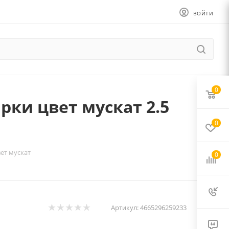
ВОЙТИ
0
ки цвет мускат 2.5
0
ет мускат
0
Артикул:
4665296259233