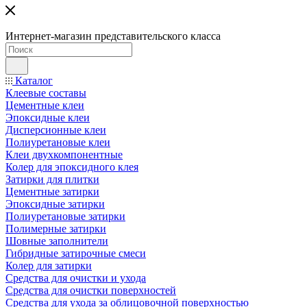
Интернет-магазин представительского класса
Каталог
Клеевые составы
Цементные клеи
Эпоксидные клеи
Дисперсионные клеи
Полиуретановые клеи
Клеи двухкомпонентные
Колер для эпоксидного клея
Затирки для плитки
Цементные затирки
Эпоксидные затирки
Полиуретановые затирки
Полимерные затирки
Шовные заполнители
Гибридные затирочные смеси
Колер для затирки
Средства для очистки и ухода
Средства для очистки поверхностей
Средства для ухода за облицовочной поверхностью