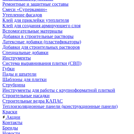
Ремонтные и защитные составы
Смеси «Суперкамин»
Утепление фасадов
Клей для приклейки утеплителя
Клей для создания армирующего слоя
Вспомогательные материалы
Добавки в строительные растворы
Латексные добавки (пластификаторы)
Добавки для строительных растворов
Специальные добавки
Инструменты
Система выравнивания плитки (СВП)
Губки
Пады и шпатели
Шаблоны для плитки
Струбцина
Инструменты для работы с крупноформатной плиткой
Строительные насадки
Строительные ведра КАПАС
Теплоизоляционные панели (конструкционные панели)
Краски
Акции
Контакты
Бренды
Новости