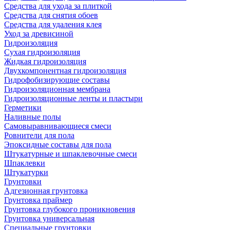
Средства для ухода за плиткой
Средства для снятия обоев
Средства для удаления клея
Уход за древисиной
Гидроизоляция
Сухая гидроизоляция
Жидкая гидроизоляция
Двухкомпонентная гидроизоляция
Гидрофобизирующие составы
Гидроизоляционная мембрана
Гидроизоляционные ленты и пластыри
Герметики
Наливные полы
Самовыравнивающиеся смеси
Ровнители для пола
Эпоксидные составы для пола
Штукатурные и шпаклевочные смеси
Шпаклевки
Штукатурки
Грунтовки
Адгезионная грунтовка
Грунтовка праймер
Грунтовка глубокого проникновения
Грунтовка универсальная
Специальные грунтовки