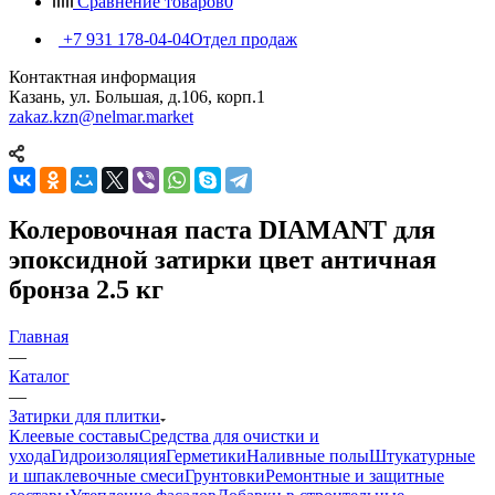
Сравнение товаров
0
+7 931 178-04-04
Отдел продаж
Контактная информация
Казань, ул. Большая, д.106, корп.1
zakaz.kzn@nelmar.market
Колеровочная паста DIAMANT для
эпоксидной затирки цвет античная
бронза 2.5 кг
Главная
—
Каталог
—
Затирки для плитки
Клеевые составы
Средства для очистки и
ухода
Гидроизоляция
Герметики
Наливные полы
Штукатурные
и шпаклевочные смеси
Грунтовки
Ремонтные и защитные