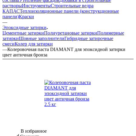
составы
Утепление фасадов
Добавки в строительные
растворы
Инструменты
Строительные ведра
КАПАС
Теплоизоляционные панели (конструкционные
панели)
Краски
—
Эпоксидные затирки
Цементные затирки
Полиуретановые затирки
Полимерные
затирки
Шовные заполнители
Гибридные затирочные
смеси
Колер для затирки
—
Колеровочная паста DIAMANT для эпоксидной затирки
цвет античная бронза
В избранное