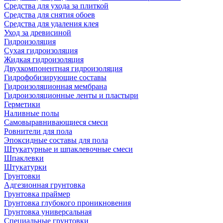
Средства для ухода за плиткой
Средства для снятия обоев
Средства для удаления клея
Уход за древисиной
Гидроизоляция
Сухая гидроизоляция
Жидкая гидроизоляция
Двухкомпонентная гидроизоляция
Гидрофобизирующие составы
Гидроизоляционная мембрана
Гидроизоляционные ленты и пластыри
Герметики
Наливные полы
Самовыравнивающиеся смеси
Ровнители для пола
Эпоксидные составы для пола
Штукатурные и шпаклевочные смеси
Шпаклевки
Штукатурки
Грунтовки
Адгезионная грунтовка
Грунтовка праймер
Грунтовка глубокого проникновения
Грунтовка универсальная
Специальные грунтовки