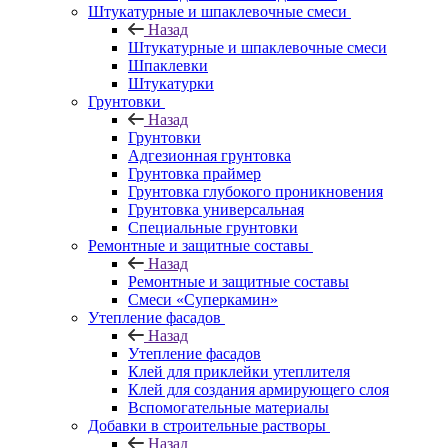
Штукатурные и шпаклевочные смеси
Назад
Штукатурные и шпаклевочные смеси
Шпаклевки
Штукатурки
Грунтовки
Назад
Грунтовки
Адгезионная грунтовка
Грунтовка праймер
Грунтовка глубокого проникновения
Грунтовка универсальная
Специальные грунтовки
Ремонтные и защитные составы
Назад
Ремонтные и защитные составы
Смеси «Суперкамин»
Утепление фасадов
Назад
Утепление фасадов
Клей для приклейки утеплителя
Клей для создания армирующего слоя
Вспомогательные материалы
Добавки в строительные растворы
Назад