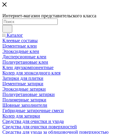
Интернет-магазин представительского класса
Каталог
Клеевые составы
Цементные клеи
Эпоксидные клеи
Дисперсионные клеи
Полиуретановые клеи
Клеи двухкомпонентные
Колер для эпоксидного клея
Затирки для плитки
Цементные затирки
Эпоксидные затирки
Полиуретановые затирки
Полимерные затирки
Шовные заполнители
Гибридные затирочные смеси
Колер для затирки
Средства для очистки и ухода
Средства для очистки поверхностей
Средства для ухода за облицовочной поверхностью