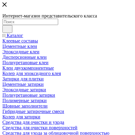
Интернет-магазин представительского класса
Каталог
Клеевые составы
Цементные клеи
Эпоксидные клеи
Дисперсионные клеи
Полиуретановые клеи
Клеи двухкомпонентные
Колер для эпоксидного клея
Затирки для плитки
Цементные затирки
Эпоксидные затирки
Полиуретановые затирки
Полимерные затирки
Шовные заполнители
Гибридные затирочные смеси
Колер для затирки
Средства для очистки и ухода
Средства для очистки поверхностей
Средства для ухода за облицовочной поверхностью