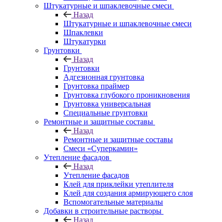
Штукатурные и шпаклевочные смеси
Назад
Штукатурные и шпаклевочные смеси
Шпаклевки
Штукатурки
Грунтовки
Назад
Грунтовки
Адгезионная грунтовка
Грунтовка праймер
Грунтовка глубокого проникновения
Грунтовка универсальная
Специальные грунтовки
Ремонтные и защитные составы
Назад
Ремонтные и защитные составы
Смеси «Суперкамин»
Утепление фасадов
Назад
Утепление фасадов
Клей для приклейки утеплителя
Клей для создания армирующего слоя
Вспомогательные материалы
Добавки в строительные растворы
Назад