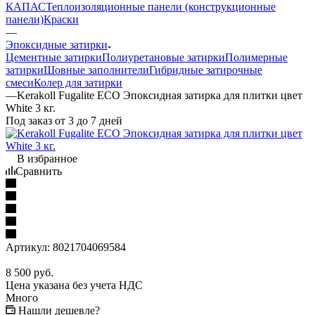
КАПАС
Теплоизоляционные панели (конструкционные
панели)
Краски
—
Эпоксидные затирки
Цементные затирки
Полиуретановые затирки
Полимерные
затирки
Шовные заполнители
Гибридные затирочные
смеси
Колер для затирки
—
Kerakoll Fugalite ECO Эпоксидная затирка для плитки цвет
White 3 кг.
Под заказ от 3 до 7 дней
В избранное
Сравнить
Артикул:
8021704069584
8 500
руб.
Цена указана без учета НДС
Много
Нашли дешевле?