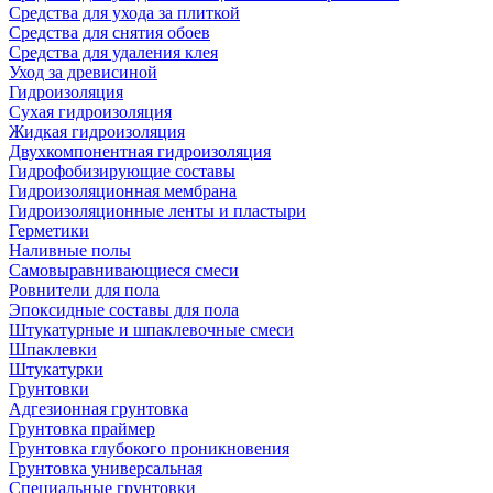
Средства для ухода за плиткой
Средства для снятия обоев
Средства для удаления клея
Уход за древисиной
Гидроизоляция
Сухая гидроизоляция
Жидкая гидроизоляция
Двухкомпонентная гидроизоляция
Гидрофобизирующие составы
Гидроизоляционная мембрана
Гидроизоляционные ленты и пластыри
Герметики
Наливные полы
Самовыравнивающиеся смеси
Ровнители для пола
Эпоксидные составы для пола
Штукатурные и шпаклевочные смеси
Шпаклевки
Штукатурки
Грунтовки
Адгезионная грунтовка
Грунтовка праймер
Грунтовка глубокого проникновения
Грунтовка универсальная
Специальные грунтовки