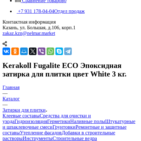
Сравнение товаров
0
+7 931 178-04-04
Отдел продаж
Контактная информация
Казань, ул. Большая, д.106, корп.1
zakaz.kzn@nelmar.market
Kerakoll Fugalite ECO Эпоксидная
затирка для плитки цвет White 3 кг.
Главная
—
Каталог
—
Затирки для плитки
Клеевые составы
Средства для очистки и
ухода
Гидроизоляция
Герметики
Наливные полы
Штукатурные
и шпаклевочные смеси
Грунтовки
Ремонтные и защитные
составы
Утепление фасадов
Добавки в строительные
растворы
Инструменты
Строительные ведра