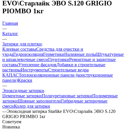
EVO\Старлайк ЭВО S.120 GRIGIO
PIOMBO 1кг
Главная
—
Каталог
—
Затирки для плитки
Клеевые составы
Средства для очистки и
ухода
Гидроизоляция
Герметики
Наливные полы
Штукатурные
и шпаклевочные смеси
Грунтовки
Ремонтные и защитные
составы
Утепление фасадов
Добавки в строительные
растворы
Инструменты
Строительные ведра
КАПАС
Теплоизоляционные панели (конструкционные
панели)
Краски
—
Эпоксидные затирки
Цементные затирки
Полиуретановые затирки
Полимерные
затирки
Шовные заполнители
Гибридные затирочные
смеси
Колер для затирки
—
Эпоксидная затирка Starlike EVO\Старлайк ЭВО S.120
GRIGIO PIOMBO 1кг
Советуем
Новинка