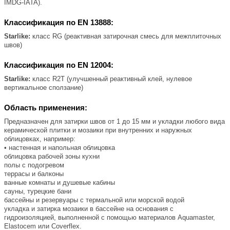
IMDG-IATA).
Классификация по EN 13888:
Starlike:
класс RG (реактивная затирочная смесь для межплиточных
швов)
Классификация по EN 12004:
Starlike:
класс R2T (улучшенный реактивный клей, нулевое
вертикальное сползание)
Область применения:
Предназначен для затирки швов от 1 до 15 мм и укладки любого вида
керамической плитки и мозаики при внутренних и наружных
облицовках, например:
• настенная и напольная облицовка
облицовка рабочей зоны кухни
полы с подогревом
террасы и балконы
ванные комнаты и душевые кабины
сауны, турецкие бани
бассейны и резервуары с термальной или морской водой
укладка и затирка мозаики в бассейне на основания с
гидроизоляцией, выполненной с помощью материалов Aquamaster,
Elastocem или Coverflex.