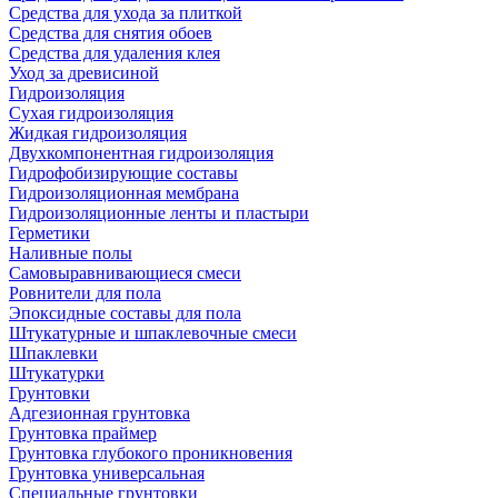
Средства для ухода за плиткой
Средства для снятия обоев
Средства для удаления клея
Уход за древисиной
Гидроизоляция
Сухая гидроизоляция
Жидкая гидроизоляция
Двухкомпонентная гидроизоляция
Гидрофобизирующие составы
Гидроизоляционная мембрана
Гидроизоляционные ленты и пластыри
Герметики
Наливные полы
Самовыравнивающиеся смеси
Ровнители для пола
Эпоксидные составы для пола
Штукатурные и шпаклевочные смеси
Шпаклевки
Штукатурки
Грунтовки
Адгезионная грунтовка
Грунтовка праймер
Грунтовка глубокого проникновения
Грунтовка универсальная
Специальные грунтовки