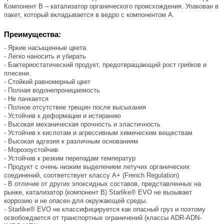
Компонент В – катализатор органического происхождения. Упакован в
пакет, который вкладывается в ведро с компонентом А.
Преимущества:
- Яркие насыщенные цвета
- Легко наносить и убирать
- Бактериостатический продукт, предотвращающий рост грибков и
плесени.
- Стойкий равномерный цвет
- Полная водонепроницаемость
- Не пачкается
- Полное отсутствие трещин после высыхания
- Устойчив к деформации и истиранию
- Высокая механическая прочность и эластичность
- Устойчив к кислотам и агрессивным химическим веществам
- Высокая адгезия к различным основаниям
- Морозоустойчив
- Устойчив к резким перепадам температур
- Продукт с очень низким выделением летучих органических
соединений, соответствует классу А+ (French Regulation)
- В отличие от других эпоксидных составов, представленных на
рынке, катализатор (компонент B) Starlike® EVO не вызывает
коррозию и не опасен для окружающей среды.
- Starlike® EVO не классифицируется как опасный груз и поэтому
освобождается от транспортных ограничений (классы ADR-ADN-