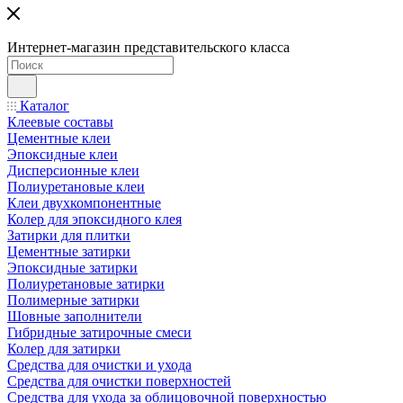
Интернет-магазин представительского класса
Каталог
Клеевые составы
Цементные клеи
Эпоксидные клеи
Дисперсионные клеи
Полиуретановые клеи
Клеи двухкомпонентные
Колер для эпоксидного клея
Затирки для плитки
Цементные затирки
Эпоксидные затирки
Полиуретановые затирки
Полимерные затирки
Шовные заполнители
Гибридные затирочные смеси
Колер для затирки
Средства для очистки и ухода
Средства для очистки поверхностей
Средства для ухода за облицовочной поверхностью