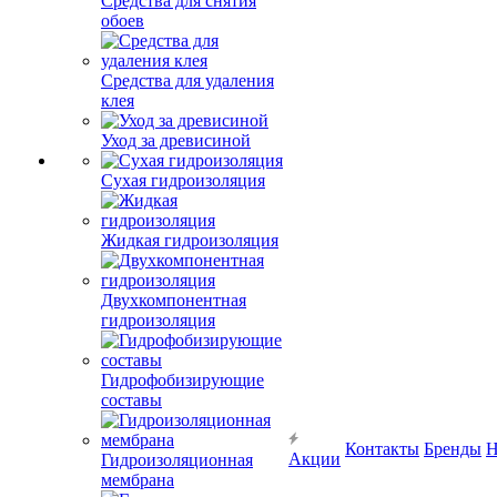
Средства для снятия
обоев
Средства для удаления
клея
Уход за древисиной
Сухая гидроизоляция
Жидкая гидроизоляция
Двухкомпонентная
гидроизоляция
Гидрофобизирующие
составы
Контакты
Бренды
Н
Акции
Гидроизоляционная
мембрана