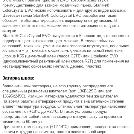
В отличии от Starlike Кристалл EVO, который используют
преимущественно для затирки мозаичных панно, Starlike®
ColorCrystal EVO можно использовать и для других видов мозаики.
Цветовая гамма Starlike® ColorCrystal EVO разработана таким
образом, чтобы адаптироваться к широкому спектру мозаик. В
зависимости от оттенка мозаики меняется интенсивность цвета
затирки.
Starlike® ColorCrystal EVO выпускается в 5 вариантах, что позволяет
подобрать цвет затирки под цвет мозаики. В случае обычных
оснований, таких как цементная или гипсовая штукатурка, панельная
обшивка и т. д., мозаика может быть уложена на белый клей типа
Litoplus K55 (цементный клей класса C2TE) или Litoelastic EVO
(двухкомпонентный реактивный клей класса R2T) для применения на
нестандартных основаниях (металл, дерево, пластик)
Затирка швов:
Заполнить швы раствором, на всю глубину распределяя его
специальным резиновым шпателем (арт. 136В12SG или арт.
13695х245С). Излишки материала удаляются тем же шпателем.
На время работы и отверждения продукта в значительной степени
влияет температура воздуха. Оптимальная температура нанесения
составляет от +18°C до +23°C. В таких условиях продукт
представляет собой легко наносимую мягкую пасту со временем
жизни около 60 минут.
При низких температурах (+12-14°C) применения, продукт становится
вязким и трудно наносимым, также в значительной мере