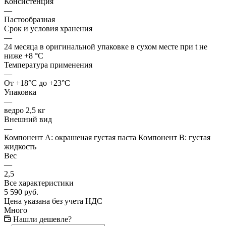
Консистенция
—
Пастообразная
Срок и условия хранения
—
24 месяца в оригинальной упаковке в сухом месте при t не
ниже +8 °C
Температура применения
—
От +18°C до +23°C
Упаковка
—
ведро 2,5 кг
Внешний вид
—
Компонент А: окрашеная густая паста Компонент В: густая
жидкость
Вес
—
2,5
Все характеристики
5 590
руб.
Цена указана без учета НДС
Много
Нашли дешевле?