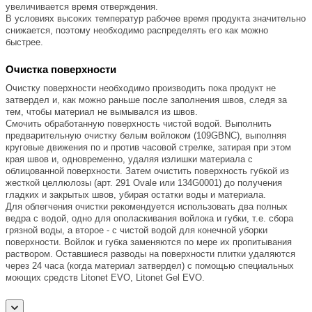
увеличивается время отверждения.
В условиях высоких температур рабочее время продукта значительно
снижается, поэтому необходимо распределять его как можно
быстрее.
Очистка поверхности
Очистку поверхности необходимо производить пока продукт не
затвердел и, как можно раньше после заполнения швов, следя за
тем, чтобы материал не вымывался из швов.
Смочить обработанную поверхность чистой водой. Выполнить
предварительную очистку белым войлоком (109GBNC), выполняя
круговые движения по и против часовой стрелке, затирая при этом
края швов и, одновременно, удаляя излишки материала с
облицованной поверхности. Затем очистить поверхность губкой из
жесткой целлюлозы (арт. 291 Ovale или 134G0001) до получения
гладких и закрытых швов, убирая остатки воды и материала.
Для облегчения очистки рекомендуется использовать два полных
ведра с водой, одно для ополаскивания войлока и губки, т.е. сбора
грязной воды, а второе - с чистой водой для конечной уборки
поверхности. Войлок и губка заменяются по мере их пропитывания
раствором. Оставшиеся разводы на поверхности плитки удаляются
через 24 часа (когда материал затвердел) с помощью специальных
моющих средств Litonet EVO, Litonet Gel EVO.