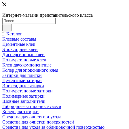
Интернет-магазин представительского класса
Каталог
Клеевые составы
Цементные клеи
Эпоксидные клеи
Дисперсионные клеи
Полиуретановые клеи
Клеи двухкомпонентные
Колер для эпоксидного клея
Затирки для плитки
Цементные затирки
Эпоксидные затирки
Полиуретановые затирки
Полимерные затирки
Шовные заполнители
Гибридные затирочные смеси
Колер для затирки
Средства для очистки и ухода
Средства для очистки поверхностей
Средства для ухода за облицовочной поверхностью