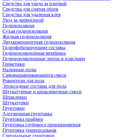
Средства для ухода за плиткой
Средства для снятия обоев
Средства для удаления клея
Уход за древисиной
Гидроизоляция
Сухая гидроизоляция
Жидкая гидроизоляция
Двухкомпонентная гидроизоляция
Гидрофобизирующие составы
Гидроизоляционная мембрана
Гидроизоляционные ленты и пластыри
Герметики
Наливные полы
Самовыравнивающиеся смеси
Ровнители для пола
Эпоксидные составы для пола
Штукатурные и шпаклевочные смеси
Шпаклевки
Штукатурки
Грунтовки
Адгезионная грунтовка
Грунтовка праймер
Грунтовка глубокого проникновения
Грунтовка универсальная
Специальные грунтовки