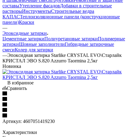
и шпаклевочные смеси
Грунтовки
Ремонтные и защитные
составы
Утепление фасадов
Добавки в строительные
растворы
Инструменты
Строительные ведра
КАПАС
Теплоизоляционные панели (конструкционные
панели)
Краски
—
Эпоксидные затирки
Цементные затирки
Полиуретановые затирки
Полимерные
затирки
Шовные заполнители
Гибридные затирочные
смеси
Колер для затирки
—
Эпоксидная затирка Starlike CRYSTAL EVO\Старлайк
КРИСТАЛ ЭВО S.820 Azzurro Taormina 2,5кг
Новинка
В избранное
Сравнить
Артикул:
4607051419230
Характеристики