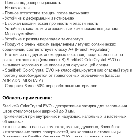
- Полная водонепроницаемость
- Не пачкается
- Полное отсутствие трещин после высыхания
- Устойчив к деформации и истиранию
- Высокая механическая прочность и эластичность
- Устойчив к кислотам и агрессивным химическим веществам
- Морозоустойчив
- Устойчив к резким перепадам температур
- Продукт с очень низким выделением летучих органических
соединений, соответствует классу А+ (French Regulation)
- В отличие от других эпоксидных составов, представленных на
рынке, катализатор (компонент B) Starlike® ColorCrystal EVO не
вызывает коррозию и не опасен для окружающей среды
- Starlike® ColorCrystal EVO не классифицируется как опасный груз и
поэтому освобождается от транспортных ограничений (классы
ADR-ADN-IMDG-IATA)
- Содержит более 50% переработаных материалов
Область применения:
Starlike® ColorCrystal EVO - декоративная затирка для заполнения
швов стекломозаики шириной до 3 мм.
Применяется при внутренних и наружных, напольных и настенных
облицовках:
• стены и пол в ванных комнатах, кухнях, душевых, бассейнах
• изготовление таких поверхностей, как колонны и столешницы