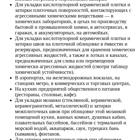
Для укладки кислотоупорной керамической плитки и
затирки плиточных поверхностей, контактирующих с
агрессивными химическими веществами — в
химических лабораториях, в цехах по производству
бытовой и промышленной химии, в автосервисах, в
гаражах, в аккумуляторных, на автомойках.
Для укладки кислотоупорной керамической плитки и
затирки швов на плиточной облицовке в ёмкостях и
резервуарах, предназначенных для хранения химически
агрессивных жидкостей, а также в лотках и каналах,
предназначенных для слива или перемещения
химически агрессивных жидкостей (смотри таблицу
химической устойчивости).
В аэропортах, на железнодорожных вокзалах, на
станциях метро, в коммерческих и торговых центрах,
На кухнях предприятий общественного питания
(рестораны, столовые, кафе).
Для укладки мозаики (стеклянной, керамической,
керамогранитной, металлической) и затирки
межплиточных швов при облицовке этой мозаикой
помещений кухни, ванных комнат, душевых кабин,
плавательных бассейнов, бассейнов с термальной и
морской водой, аквапарков, саун, турецких бань
(хамамов), фонтанов.
Для затирки межплиточных швов при облицовке