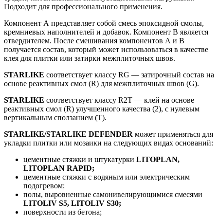
Подходит для профессионального применения.
Компонент А представляет собой смесь эпоксидной смолы,
кремниевых наполнителей и добавок. Компонент B является
отвердителем. После смешивания компонентов А и B
получается состав, который может использоваться в качестве
клея для плитки или затирки межплиточных швов.
STARLIKE
соответствует классу RG — затирочный состав на
основе реактивных смол (R) для межплиточных швов (G).
STARLIKE
соответствует классу R2T — клей на основе
реактивных смол (R) улучшенного качества (2), с нулевым
вертикальным сползанием (T).
STARLIKE/STARLIKE DEFENDER
может применяться для
укладки плитки или мозаики на следующих видах оснований:
цементные стяжки и штукатурки
LITOPLAN,
LITOPLAN RAPID;
цементные стяжки с водяным или электрическим
подогревом;
полы, выровненные самонивелирующимися смесями
LITOLIV S5, LITOLIV S30;
поверхности из бетона;