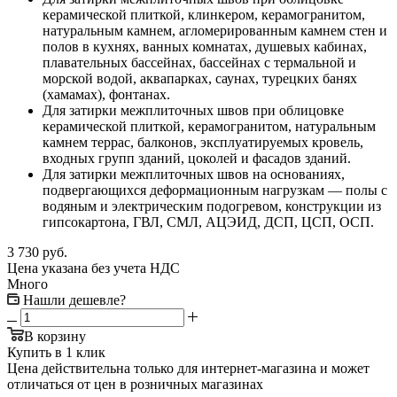
керамической плиткой, клинкером, керамогранитом,
натуральным камнем, агломерированным камнем стен и
полов в кухнях, ванных комнатах, душевых кабинах,
плавательных бассейнах, бассейнах с термальной и
морской водой, аквапарках, саунах, турецких банях
(хамамах), фонтанах.
Для затирки межплиточных швов при облицовке
керамической плиткой, керамогранитом, натуральным
камнем террас, балконов, эксплуатируемых кровель,
входных групп зданий, цоколей и фасадов зданий.
Для затирки межплиточных швов на основаниях,
подвергающихся деформационным нагрузкам — полы с
водяным и электрическим подогревом, конструкции из
гипсокартона, ГВЛ, СМЛ, АЦЭИД, ДСП, ЦСП, ОСП.
3 730
руб.
Цена указана без учета НДС
Много
Нашли дешевле?
В корзину
Купить в 1 клик
Цена действительна только для интернет-магазина и может
отличаться от цен в розничных магазинах