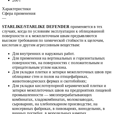
200 г
Характеристики
Сфера применения
—
STARLIKE/STARLIKE DEFENDER
применяется в тех
случаях, когда по условиям эксплуатации к облицованной
поверхности и к межплиточным швам предъявляются
высокие требования по химической стойкости к щелочам,
кислотам и другим агрессивным веществам:
Для внутренних и наружных работ.
Для применения на вертикальных и горизонтальных
поверхностях, на поверхностях с положительным и
отрицательным углом наклона.
Для укладки плитки и затирки межплиточных швов при
облицовке стен и полов на птицефабриках,
животноводческих фермах и скотобойнях;
Для укладки кислотоупорной керамической плитки и
затирки межплиточных швов на предприятиях пищевой
промышленности — мясоперерабатывающих
комбинатах, хладокомбинатах, молокозаводах,
сыроварнях, на хлебопекарном производстве, на
консервных фабриках, в пивоварнях, винодельнях, в
винных погребах, в морозильных камерах.