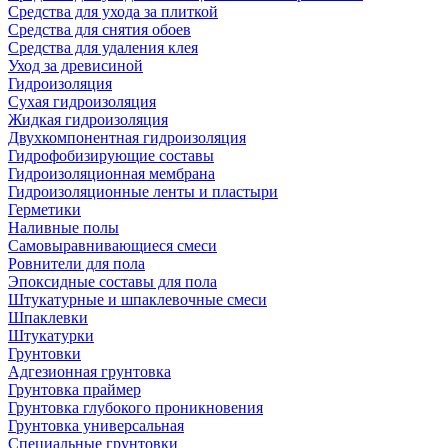
Средства для ухода за плиткой
Средства для снятия обоев
Средства для удаления клея
Уход за древисиной
Гидроизоляция
Сухая гидроизоляция
Жидкая гидроизоляция
Двухкомпонентная гидроизоляция
Гидрофобизирующие составы
Гидроизоляционная мембрана
Гидроизоляционные ленты и пластыри
Герметики
Наливные полы
Самовыравнивающиеся смеси
Ровнители для пола
Эпоксидные составы для пола
Штукатурные и шпаклевочные смеси
Шпаклевки
Штукатурки
Грунтовки
Адгезионная грунтовка
Грунтовка праймер
Грунтовка глубокого проникновения
Грунтовка универсальная
Специальные грунтовки