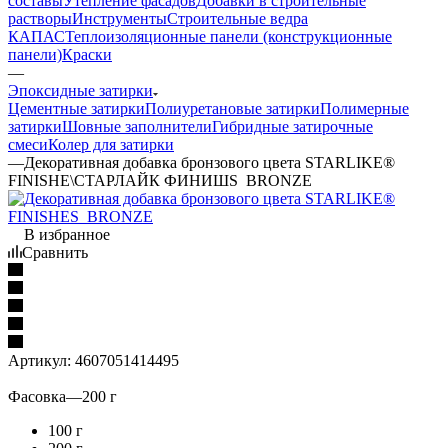
составы
Утепление фасадов
Добавки в строительные
растворы
Инструменты
Строительные ведра
КАПАС
Теплоизоляционные панели (конструкционные
панели)
Краски
—
Эпоксидные затирки
Цементные затирки
Полиуретановые затирки
Полимерные
затирки
Шовные заполнители
Гибридные затирочные
смеси
Колер для затирки
—
Декоративная добавка бронзового цвета STARLIKE®
FINISHE\СТАРЛАЙК ФИНИШS BRONZE
В избранное
Сравнить
Артикул:
4607051414495
Фасовка
—
200 г
100 г