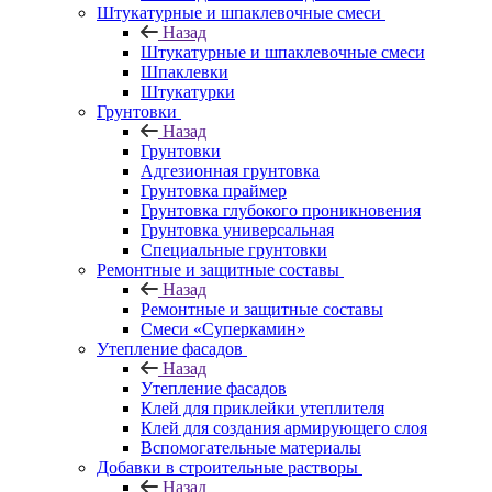
Штукатурные и шпаклевочные смеси
Назад
Штукатурные и шпаклевочные смеси
Шпаклевки
Штукатурки
Грунтовки
Назад
Грунтовки
Адгезионная грунтовка
Грунтовка праймер
Грунтовка глубокого проникновения
Грунтовка универсальная
Специальные грунтовки
Ремонтные и защитные составы
Назад
Ремонтные и защитные составы
Смеси «Суперкамин»
Утепление фасадов
Назад
Утепление фасадов
Клей для приклейки утеплителя
Клей для создания армирующего слоя
Вспомогательные материалы
Добавки в строительные растворы
Назад