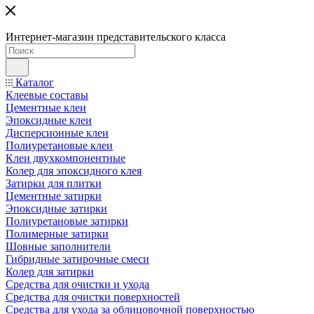
Интернет-магазин представительского класса
Каталог
Клеевые составы
Цементные клеи
Эпоксидные клеи
Дисперсионные клеи
Полиуретановые клеи
Клеи двухкомпонентные
Колер для эпоксидного клея
Затирки для плитки
Цементные затирки
Эпоксидные затирки
Полиуретановые затирки
Полимерные затирки
Шовные заполнители
Гибридные затирочные смеси
Колер для затирки
Средства для очистки и ухода
Средства для очистки поверхностей
Средства для ухода за облицовочной поверхностью