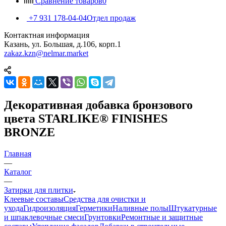
Сравнение товаров
0
+7 931 178-04-04
Отдел продаж
Контактная информация
Казань, ул. Большая, д.106, корп.1
zakaz.kzn@nelmar.market
Декоративная добавка бронзового
цвета STARLIKE® FINISHES
BRONZE
Главная
—
Каталог
—
Затирки для плитки
Клеевые составы
Средства для очистки и
ухода
Гидроизоляция
Герметики
Наливные полы
Штукатурные
и шпаклевочные смеси
Грунтовки
Ремонтные и защитные