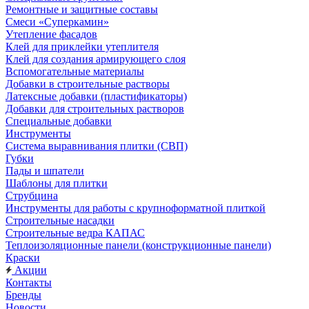
Ремонтные и защитные составы
Смеси «Суперкамин»
Утепление фасадов
Клей для приклейки утеплителя
Клей для создания армирующего слоя
Вспомогательные материалы
Добавки в строительные растворы
Латексные добавки (пластификаторы)
Добавки для строительных растворов
Специальные добавки
Инструменты
Система выравнивания плитки (СВП)
Губки
Пады и шпатели
Шаблоны для плитки
Струбцина
Инструменты для работы с крупноформатной плиткой
Строительные насадки
Строительные ведра КАПАС
Теплоизоляционные панели (конструкционные панели)
Краски
Акции
Контакты
Бренды
Новости