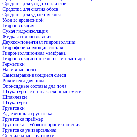
Средства для ухода за плиткой
Средства для снятия обоев
Средства для удаления клея
Уход за древисиной
Гидроизоляция
Сухая гидроизоляция
Жидкая гидроизоляция
Двухкомпонентная гидроизоляция
Гидрофобизирующие составы
Гидроизоляционная мембрана
Гидроизоляционные ленты и пластыри
Герметики
Наливные полы
Самовыравнивающиеся смеси
Ровнители для пола
Эпоксидные составы для пола
Штукатурные и шпаклевочные смеси
Шпаклевки
Штукатурки
Грунтовки
Адгезионная грунтовка
Грунтовка праймер
Грунтовка глубокого проникновения
Грунтовка универсальная
Специальные грунтовки