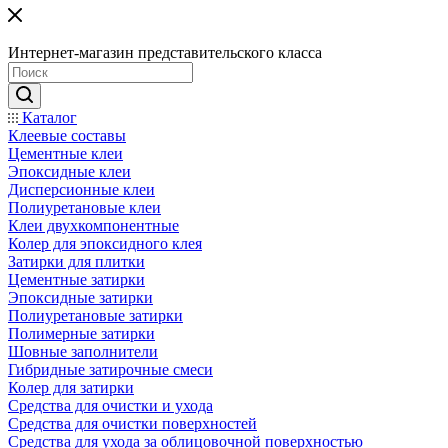
Интернет-магазин представительского класса
Каталог
Клеевые составы
Цементные клеи
Эпоксидные клеи
Дисперсионные клеи
Полиуретановые клеи
Клеи двухкомпонентные
Колер для эпоксидного клея
Затирки для плитки
Цементные затирки
Эпоксидные затирки
Полиуретановые затирки
Полимерные затирки
Шовные заполнители
Гибридные затирочные смеси
Колер для затирки
Средства для очистки и ухода
Средства для очистки поверхностей
Средства для ухода за облицовочной поверхностью