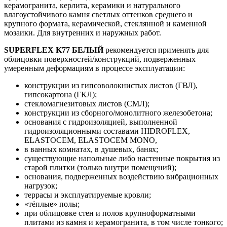
керамогранита, керлита, керамики и натурального
влагоустойчивого камня светлых оттенков среднего и
крупного формата, керамической, стеклянной и каменной
мозаики. Для внутренних и наружных работ.
SUPERFLEX K77 БЕЛЫЙ
рекомендуется применять для
облицовки поверхностей/конструкций, подверженных
умеренным деформациям в процессе эксплуатации:
конструкции из гипсоволокнистых листов (ГВЛ),
гипсокартона (ГКЛ);
стекломагнезитовых листов (СМЛ);
конструкции из сборного/монолитного железобетона;
основания с гидроизоляцией, выполненной
гидроизоляционными составами HIDROFLEX,
ELASTOCEM, ELASTOCEM MONO,
в ванных комнатах, в душевых, банях;
существующие напольные либо настенные покрытия из
старой плитки (только внутри помещений);
основания, подверженных воздействию вибрационных
нагрузок;
террасы и эксплуатируемые кровли;
«тёплые» полы;
при облицовке стен и полов крупноформатными
плитами из камня и керамогранита, в том числе тонкого;