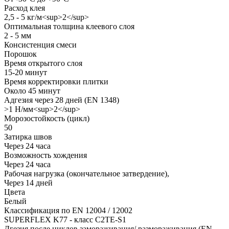
Расход клея
2,5 - 5 кг/м<sup>2</sup>
Оптимальная толщина клеевого слоя
2 - 5 мм
Консистенция смеси
Порошок
Время открытого слоя
15-20 минут
Время корректировки плитки
Около 45 минут
Адгезия через 28 дней (EN 1348)
>1 Н/мм<sup>2</sup>
Морозостойкость (цикл)
50
Затирка швов
Через 24 часа
Возможность хождения
Через 24 часа
Рабочая нагрузка (окончательное затвердение),
Через 14 дней
Цвета
Белый
Классификация по EN 12004 / 12002
SUPERFLEX K77 - класс C2TE-S1
Дгезия после циклов замораживания/ размораживания (EN