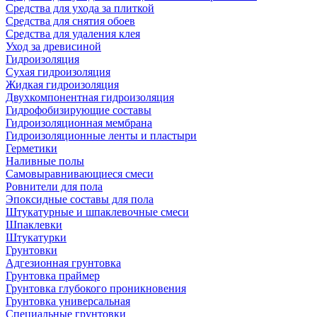
Средства для ухода за плиткой
Средства для снятия обоев
Средства для удаления клея
Уход за древисиной
Гидроизоляция
Сухая гидроизоляция
Жидкая гидроизоляция
Двухкомпонентная гидроизоляция
Гидрофобизирующие составы
Гидроизоляционная мембрана
Гидроизоляционные ленты и пластыри
Герметики
Наливные полы
Самовыравнивающиеся смеси
Ровнители для пола
Эпоксидные составы для пола
Штукатурные и шпаклевочные смеси
Шпаклевки
Штукатурки
Грунтовки
Адгезионная грунтовка
Грунтовка праймер
Грунтовка глубокого проникновения
Грунтовка универсальная
Специальные грунтовки